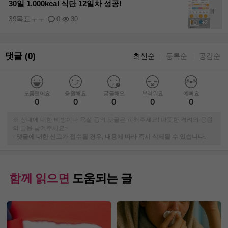
30일 1,000kcal 식단 12일차 성공!
39목표ㅜㅜ
0
30
+2
댓글 (0)
최신순
등록순
공감순
｜
｜
도움됐어요
응원해요
궁금해요
부러워요
예뻐요
0
0
0
0
0
※ 상대에 대한 비방이나 욕설 등의 댓글은 피해주세요! 따뜻한 격려와 응원
의 글을 남겨주세요~
-
댓글에 대한 신고가 접수될 경우, 내용에 따라 즉시 삭제될 수 있습니다.
함께 읽으면
도움되는 글