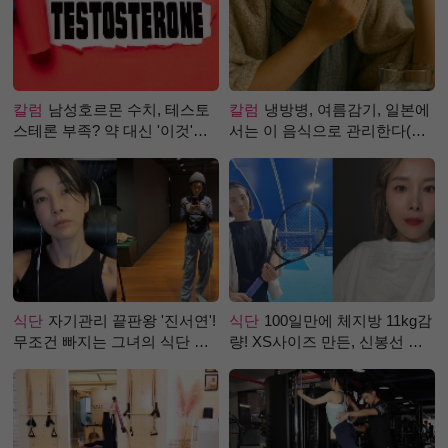
칼럼
남성호르몬 수치, 테스토
칼럼
냉방병, 여름감기, 일본에
스테론 부족? 약 대신 '이것'으
서는 이 음식으로 관리한다(생
로 극복 (진저샷 루틴)
강즙 진저샷)
식단
자기관리 끝판왕 '진서연'!
식단
100일만에 체지방 11kg감
무조건 빠지는 그녀의 식단 정
량! XS사이즈 만든, 신봉선 식
체는?
단은?