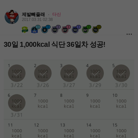
제발빼줄래
다신
·
2017.03.31 02:38
1
1
1
1
1
1
1
30일 1,000kcal 식단 36일차 성공!