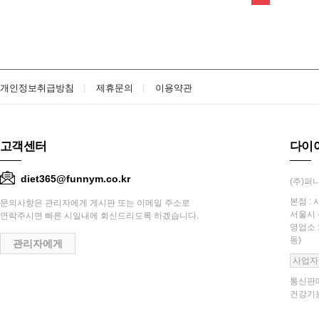
개인정보취급방침
제휴문의
이용약관
고객센터
다이
diet365@funnym.co.kr
(주)퍼니
본점 : 
문의사항은 관리자에게 게시판 또는 이메일 주소로
서울시 
연락주시면 빠른 시일내에 회신드리도록 하겠습니다.
영업소 
동)
관리자에게
사업자
통신판매
건강기능