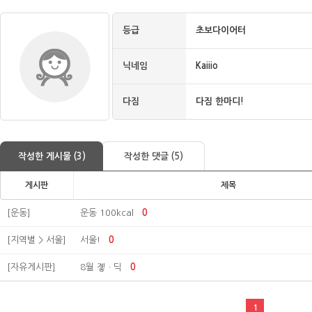
등급
초보다이어터
닉네임
Kaiiio
다짐
다짐 한마디!
작성한 게시물 (3)
작성한 댓글 (5)
게시판
제목
[운동]
운동 100kcal
0
[지역별 > 서울]
서울!
0
[자유게시판]
8월 곟ㆍ딕
0
1