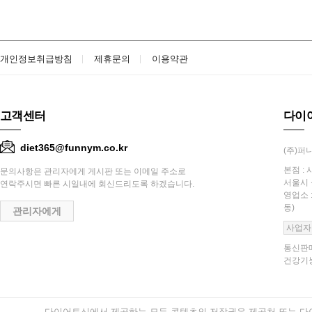
개인정보취급방침
제휴문의
이용약관
고객센터
다이
diet365@funnym.co.kr
(주)퍼니
본점 : 
문의사항은 관리자에게 게시판 또는 이메일 주소로
서울시 
연락주시면 빠른 시일내에 회신드리도록 하겠습니다.
영업소 
동)
관리자에게
사업자
통신판매
건강기능
다이어트신에서 제공하는 모든 콘텐츠의 저작권은 제공처 또는 다이