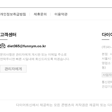
개인정보취급방침
제휴문의
이용약관
고객센터
다이
diet365@funnym.co.kr
(주)퍼니
본점 : 
문의사항은 관리자에게 게시판 또는 이메일 주소로
서울시 
연락주시면 빠른 시일내에 회신드리도록 하겠습니다.
영업소 
동)
관리자에게
사업자
통신판매
건강기능
다이어트신에서 제공하는 모든 콘텐츠의 저작권은 제공처 또는 다이