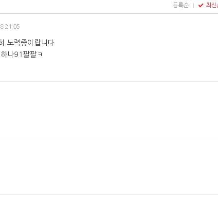
등록순
최신
8 21:05
심히 노력중이랍니다
6하나91팔팔ㅋ