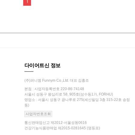
1
다이어트신 정보
(주)퍼니엠 Funnym Co.,Ltd. 대표 김흥조
본점 : 사업자등록번호 220-86-74148
서울시 성동구 왕십리로 58, 905호(성수동1가, FORHU)
영업소 : 서울시 성동구 광나루로 275(세신빌딩 3층 315-22호 송정
동)
사업자번호조회
통신판매업신고 제2012-서울성동0616
건강기능식품판매업 제2015-0281645 (영등포)