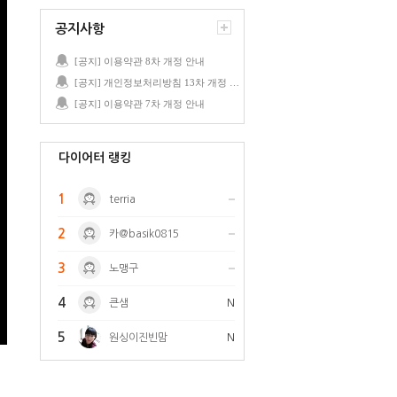
공지사항
[공지] 이용약관 8차 개정 안내
[공지] 개인정보처리방침 13차 개정 안내
[공지] 이용약관 7차 개정 안내
다이어터 랭킹
1
terria
2
카@basik0815
3
노맹구
4
큰샘
N
5
원싱이진빈맘
N