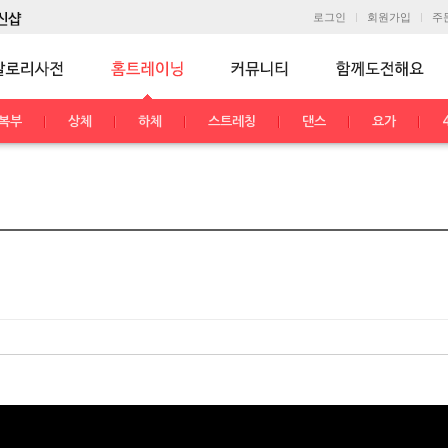
로그인
회원가입
주
복부
상체
하체
스트레칭
댄스
요가