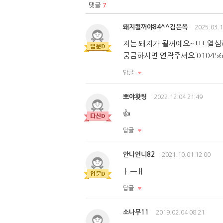
댓글
7
돼지될꺼야84^^김은옥
2025.03.1
저는 돼지가 될꺼예요~!!! 열
궁금하시면 연락주셔요 01045
답글
뽀야홧팅
2022.12.04 21:49
👍
답글
안나언니82
2021.10.01 12:00
ㅏㅡㅐ
답글
소나무11
2019.02.04 08:21