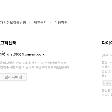
개인정보취급방침
제휴문의
이용약관
고객센터
다이
diet365@funnym.co.kr
(주)퍼니
본점 : 
문의사항은 관리자에게 게시판 또는 이메일 주소로
서울시 
연락주시면 빠른 시일내에 회신드리도록 하겠습니다.
영업소 
동)
관리자에게
사업자
통신판매
건강기능