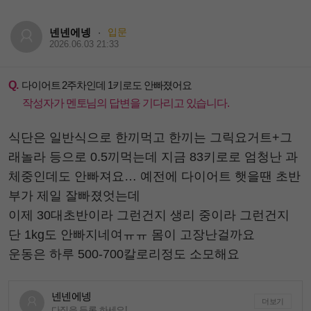
넨넨에넹
입문
·
2026.06.03 21:33
Q.
다이어트 2주차인데 1키로도 안빠졌어요
작성자가 멘토님의 답변을 기다리고 있습니다.
식단은 일반식으로 한끼먹고 한끼는 그릭요거트+그
래놀라 등으로 0.5끼먹는데 지금 83키로로 엄청난 과
체중인데도 안빠져요… 예전에 다이어트 햇을땐 초반
부가 제일 잘빠졌엇는데
이제 30대초반이라 그런건지 생리 중이라 그런건지
단 1kg도 안빠지네여ㅠㅠ 몸이 고장난걸까요
운동은 하루 500-700칼로리정도 소모해요
넨넨에넹
더보기
다짐을 등록 하세요!