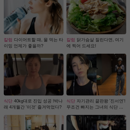
칼럼
다이어트할 때, 물 먹는 타
칼럼
닭가슴살 질린다면, 여기
이밍 언제가 좋을까?
에 찍어 드세요!
식단
40kg대로 진입 성공 !박나
식단
자기관리 끝판왕 '진서연'!
래 4개월간 '이것' 즐겨먹었다?
무조건 빠지는 그녀의 식단 정
체는?