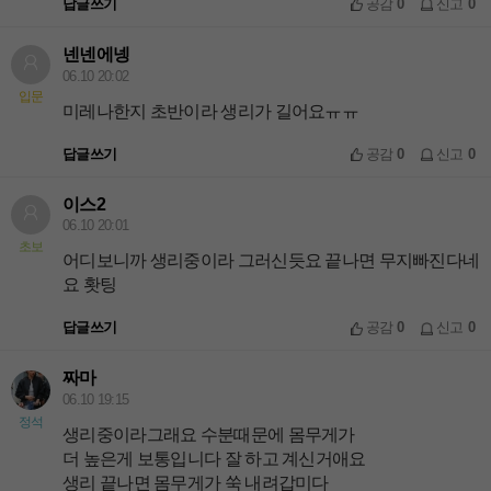
답글쓰기
공감
0
신고
0
넨넨에넹
06.10 20:02
입문
미레나한지 초반이라 생리가 길어요ㅠㅠ
답글쓰기
공감
0
신고
0
이스2
06.10 20:01
초보
어디보니까 생리중이라 그러신듯요 끝나면 무지빠진다네
요 홧팅
답글쓰기
공감
0
신고
0
짜마
06.10 19:15
정석
생리중이라그래요 수분때문에 몸무게가
더 높은게 보통입니다 잘 하고 계신거애요
생리 끝나면 몸무게가 쑥 내려갑미다