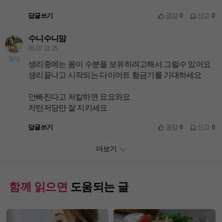
답글쓰기
공감
0
신고
0
수니수니맘
06.07 11:25
정석
생리중에는 몸이 수분을 보유하려고해서 그럴수 있어요
생리끝나고 시작되는 다이어트 황금기를 기대하세요
안빠진다고 저칼하면 요요와요
저탄저당만 잘 지키세요
답글쓰기
공감
0
신고
0
더보기
함께 읽으면
도움되는 글