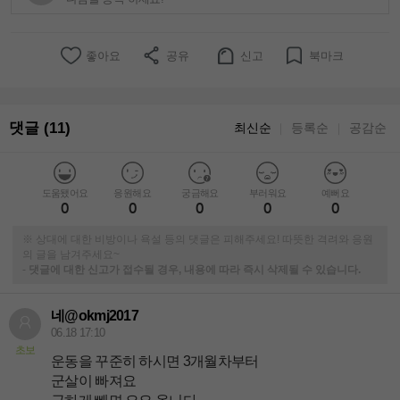
좋아요
공유
신고
북마크
댓글 (11)
최신순
등록순
공감순
｜
｜
도움됐어요
응원해요
궁금해요
부러워요
예뻐요
0
0
0
0
0
※ 상대에 대한 비방이나 욕설 등의 댓글은 피해주세요! 따뜻한 격려와 응원
의 글을 남겨주세요~
-
댓글에 대한 신고가 접수될 경우, 내용에 따라 즉시 삭제될 수 있습니다.
네@okmj2017
06.18 17:10
초보
운동을 꾸준히 하시면 3개월차부터
군살이 빠져요