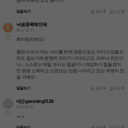
급하게 빼면 요요 옵니다
답글쓰기
공감
0
신고
0
닉넴중복왜안돼
06.17 01:57
초보
화이팅이에요.!
클린식 섞어 먹는 식사를 하면 체중으로는 차이가 없을지
라도 겉보기에 분명히 차이가 나더라고요. 피부나 라인이
나... 스스로는 매일 보시는 얼굴이니 체감하기 힘들겠지
만 분명 노력하고 신경쓰는 만큼 나아지고 있는 부분이 있
을 거예요~
답글쓰기
공감
0
신고
0
네@gaeuning0126
06.17 00:25
초보
ㅠㅠ
답글쓰기
공감
0
신고
0