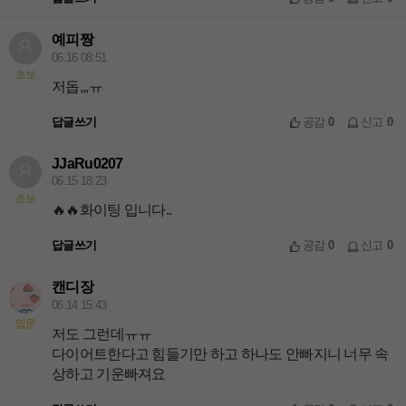
예피짱
06.16 08:51
초보
저돕,,,ㅠ
답글쓰기
공감
0
신고
0
JJaRu0207
06.15 18:23
초보
🔥🔥화이팅 입니다..
답글쓰기
공감
0
신고
0
캔디장
06.14 15:43
입문
저도 그런데ㅠㅠ
다이어트한다고 힘들기만 하고 하나도 안빠지니 너무 속
상하고 기운빠져요