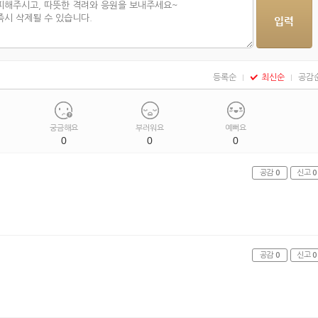
등록순
최신순
공감
궁금해요
부러워요
예뻐요
0
0
0
공감
0
신고
0
공감
0
신고
0