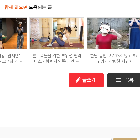
함께 읽으면
도움되는 글
왕 '진서연'!
홈트족들을 위한 부위별 필라
한달 동안 포기하지 않고 5k
 그녀의 식단
테스 – 허벅지 안쪽 라인 만
g 넘게 감량한 사연?
는?
들기편