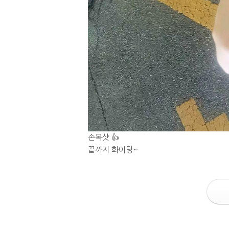
손목샷 👍
끝까지 화이팅~