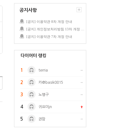
공지사항
[공지] 이용약관 8차 개정 안내
[공지] 개인정보처리방침 13차 개정 안내
[공지] 이용약관 7차 개정 안내
다이어터 랭킹
1
terria
2
카@basik0815
3
노맹구
4
귀요미jn
5
권맘