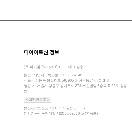
다이어트신 정보
(주)퍼니엠 Funnym Co.,Ltd. 대표 김흥조
본점 : 사업자등록번호 220-86-74148
서울시 성동구 왕십리로 58, 905호(성수동1가, FORHU)
영업소 : 서울시 성동구 광나루로 275(세신빌딩 3층 315-22호 송정
동)
사업자번호조회
통신판매업신고 제2012-서울성동0616
건강기능식품판매업 제2015-0281645 (영등포)