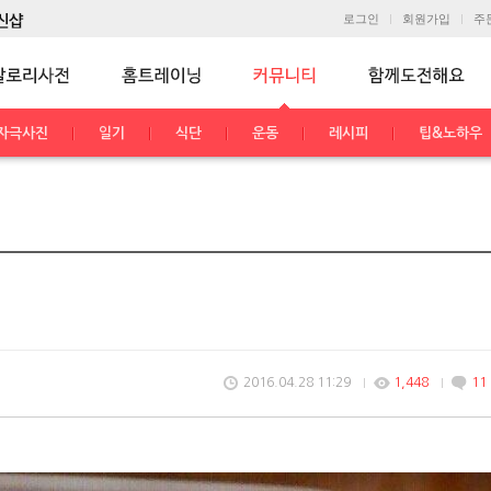
로그인
회원가입
주
자극사진
일기
식단
운동
레시피
팁&노하우
2016.04.28 11:29
1,448
11