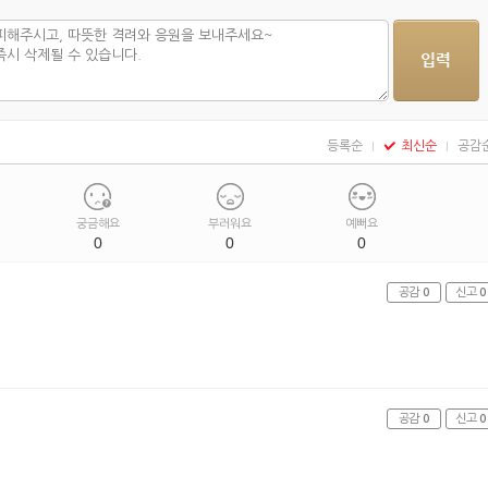
등록순
최신순
공감
궁금해요
부러워요
예뻐요
0
0
0
공감
0
신고
0
공감
0
신고
0