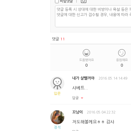
|
비밀댓글
댓글
11
도움됐어요
응원해요
0
0
내가 살뺄꺼야
2016.05.14 14:49
샤베트...
입문
답글
꼬남이
2016.05.04 22:32
저도해볼께요ㅎㅎ 감샤
정석