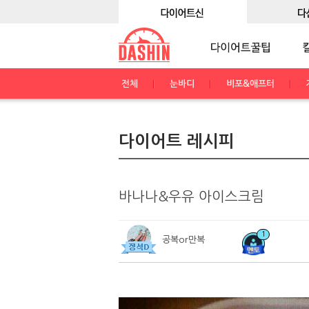
전체
눈바디
비포&애프터
다이어트 레시피
바나나&우유 아이스크림
1
공복or만복