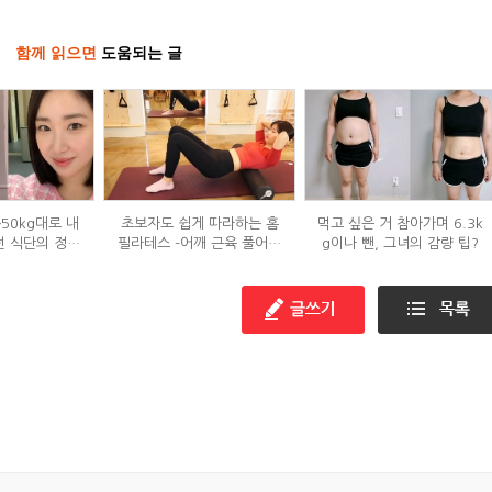
함께 읽으면
도움되는 글
→50kg대로 내
초보자도 쉽게 따라하는 홈
먹고 싶은 거 참아가며 6.3k
던 식단의 정체
필라테스 –어깨 근육 풀어주
g이나 뺀, 그녀의 감량 팁?
?
기 편