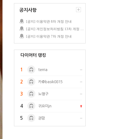
공지사항
[공지] 이용약관 8차 개정 안내
[공지] 개인정보처리방침 13차 개정 안내
[공지] 이용약관 7차 개정 안내
다이어터 랭킹
1
terria
2
카@basik0815
3
노맹구
4
귀요미jn
5
권맘