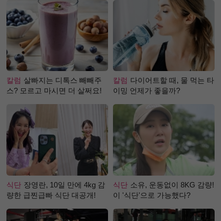
칼럼
살빠지는 디톡스 빼빼주
칼럼
다이어트할 때, 물 먹는 타
스? 모르고 마시면 더 살쩌요!
이밍 언제가 좋을까?
식단
장영란, 10일 만에 4kg 감
식단
소유, 운동없이 8KG 감량!
량한 급찐급빠 식단 대공개!
이 '식단'으로 가능했다?