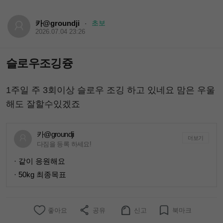
카@groundji
초보
·
2026.07.04 23:26
슬로우조깅즁
1주일 주 3회이상 슬로우 조깅 하고 있네요 맘은 우울
해도 잘할수있겠죠
카@groundji
더보기
다짐을 등록 하세요!
· 같이 응원해요
· 50kg 최종목표
좋아요
공유
신고
북마크