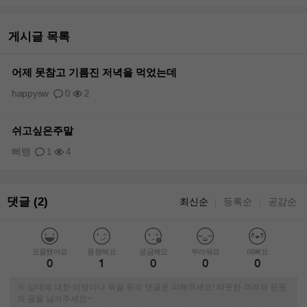
게시글 목록
어제 못참고 기름진 저녁을 먹었는데
happysw
0
2
쉬고싶은주말
삐랭
1
4
댓글 (2)
최신순
등록순
공감순
｜
｜
도움됐어요
응원해요
궁금해요
부러워요
예뻐요
0
1
0
0
0
※ 상대에 대한 비방이나 욕설 등의 댓글은 피해주세요! 따뜻한 격려와 응원
의 글을 남겨주세요~