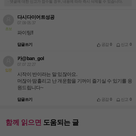
-
댓글에 대한 신고가 접수될 경우, 내용에 따라 즉시 삭제될 수 있습니다.
다시다이어트성공
07.09 05:37
초보
파이팅!!
답글쓰기
공감
0
신고
0
카@ban_gol
07.07 22:27
입문
시작이 반이라는 말 있잖아요.
머잖아 땀흘리고 난 개운함을 기꺼이 즐기실 수 있기를 응
원드립니다~
답글쓰기
공감
0
신고
0
함께 읽으면
도움되는 글