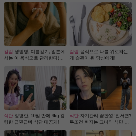
칼럼
냉방병, 여름감기, 일본에
칼럼
음식으로 나를 위로하는
서는 이 음식으로 관리한다(생
게 습관이 된 당신에게!
강즙 진저샷)
식단
장영란, 10일 만에 4kg 감
식단
자기관리 끝판왕 '진서연'!
량한 급찐급빠 식단 대공개!
무조건 빠지는 그녀의 식단 정
체는?