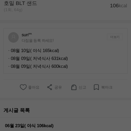
호밀 BLT 샌드
106
kcal
(1회, 64g)
sun^^
더보기
다짐을 등록 하세요!
· 08월 10일( 야식 165kcal)
· 08월 09일( 저녁식사 631kcal)
· 08월 09일( 저녁식사 600kcal)
좋아요
공유
신고
북마크
게시글 목록
06월 23일( 야식 106kcal)