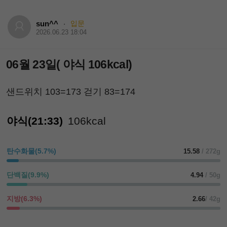
sun^^
입문
·
2026.06.23 18:04
06월 23일( 야식 106kcal)
샌드위치 103=173 걷기 83=174
야식(21:33)
106kcal
탄수화물(5.7%)
15.58
/ 272g
단백질(9.9%)
4.94
/ 50g
지방(6.3%)
2.66
/ 42g