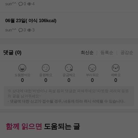
sun^^
0
4
06월 23일( 야식 106kcal)
sun^^
0
3
댓글 (0)
최신순
등록순
공감순
｜
｜
도움됐어요
응원해요
궁금해요
부러워요
예뻐요
0
0
0
0
0
※ 상대에 대한 비방이나 욕설 등의 댓글은 피해주세요! 따뜻한 격려와 응원
의 글을 남겨주세요~
-
댓글에 대한 신고가 접수될 경우, 내용에 따라 즉시 삭제될 수 있습니다.
함께 읽으면
도움되는 글