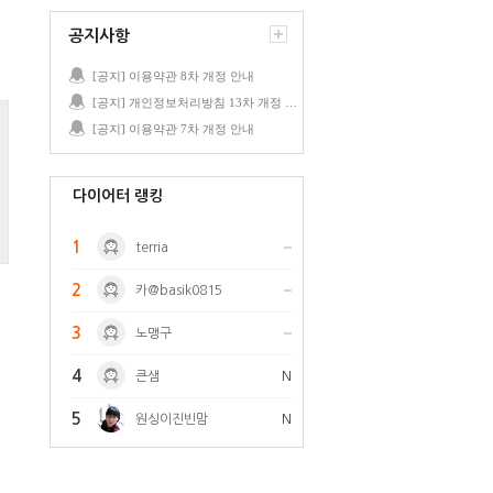
공지사항
[공지] 이용약관 8차 개정 안내
[공지] 개인정보처리방침 13차 개정 안내
[공지] 이용약관 7차 개정 안내
다이어터 랭킹
1
terria
2
카@basik0815
3
노맹구
4
큰샘
N
5
원싱이진빈맘
N