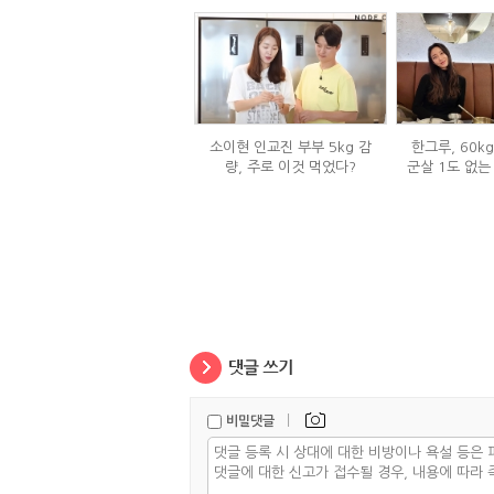
소이현 인교진 부부 5kg 감
한그루, 60k
량, 주로 이것 먹었다?
군살 1도 없는
은
|
비밀댓글