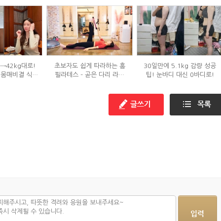
g→42kg대로!
초보자도 쉽게 따라하는 홈
30일만에 5.1kg 감량 성공
 몸매비결 식단
필라테스 – 곧은 다리 라인
팁! 눈바디 대신 0바디로!
?
만들기 편