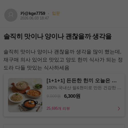
카@kge7759
입문
·
2026.06.03 18:47
솔직히 맛이나 양이나 괜찮을까 생각을
솔직히 맛이나 양이나 괜찮을까 생각을 많이 했는데,
재구매 의사 있어요 맛있고 양도 한끼 식사가 되는 정
도라 다들 맛있는 식사하세욤
[1+1+1] 든든한 한끼 오늘은 현
미밥 17종
100% 국내산 쌀&현미로 만든 건강한 현
미밥 식단
6,300원
9,000원
25,695개 리뷰