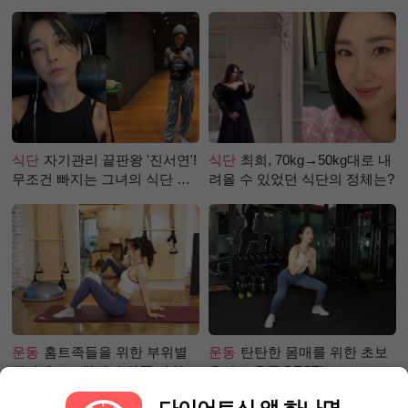
걸까?
식단
자기관리 끝판왕 '진서연'!
식단
최희, 70kg→50kg대로 내
무조건 빠지는 그녀의 식단 정
려올 수 있었던 식단의 정체는?
체는?
운동
홈트족들을 위한 부위별
운동
탄탄한 몸매를 위한 초보
필라테스 – 허벅지 안쪽 라인
유산소 운동 BEST!
만들기편