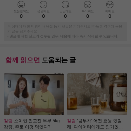
도움됐어요
응원해요
궁금해요
부러워요
예뻐요
0
0
0
0
0
※ 상대에 대한 비방이나 욕설 등의 댓글은 피해주세요! 따뜻한 격려와 응원
의 글을 남겨주세요~
-
댓글에 대한 신고가 접수될 경우, 내용에 따라 즉시 삭제될 수 있습니다.
함께 읽으면
도움되는 글
칼럼
소이현 인교진 부부 5kg
칼럼
'콤부차' 어떤 효능 있길
감량, 주로 이것 먹었다?
래, 다이어터에게도 인기있는