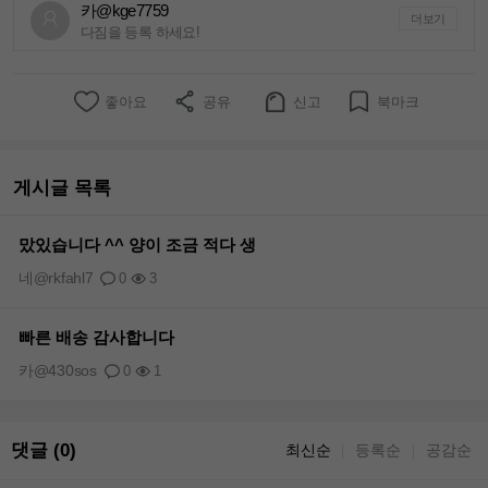
카@kge7759
더보기
다짐을 등록 하세요!
좋아요
공유
신고
북마크
게시글 목록
맜있습니다 ^^ 양이 조금 적다 생
네@rkfahl7
0
3
빠른 배송 감사합니다
카@430sos
0
1
댓글 (0)
최신순
등록순
공감순
｜
｜