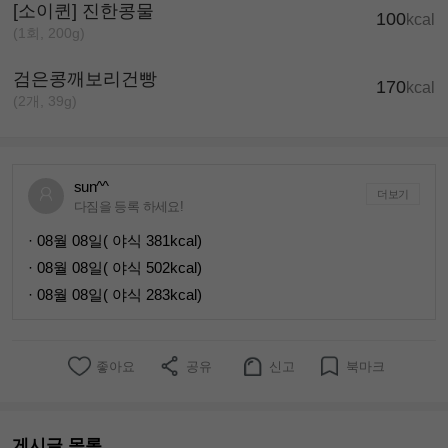
[소이퀸] 진한콩물
100
kcal
(1회, 200g)
검은콩깨보리건빵
170
kcal
(2개, 39g)
sun^^
더보기
다짐을 등록 하세요!
· 08월 08일( 야식 381kcal)
· 08월 08일( 야식 502kcal)
· 08월 08일( 야식 283kcal)
좋아요
공유
신고
북마크
게시글 목록