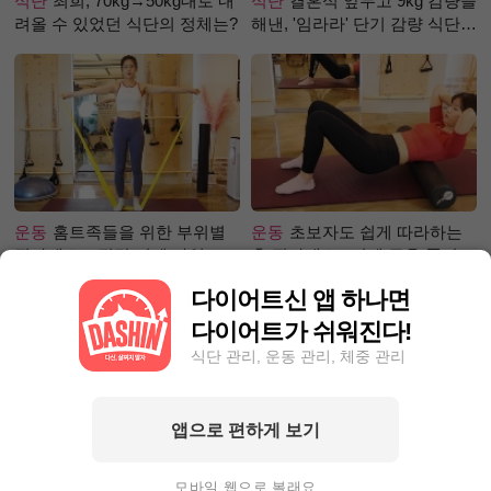
식단
최희, 70kg→50kg대로 내
식단
결혼식 앞두고 9kg 감량을
려올 수 있었던 식단의 정체는?
해낸, '임라라' 단기 감량 식단
은?
운동
홈트족들을 위한 부위별
운동
초보자도 쉽게 따라하는
필라테스 – 직각 어깨 라인 만
홈 필라테스 –어깨 근육 풀어주
들기 편
기 편
다이어트신 앱 하나면
다이어트가 쉬워진다!
식단 관리, 운동 관리, 체중 관리
앱으로 편하게 보기
성공후기
먹고 싶은 거 참아가
성공후기
80kg 넘어 뺄 엄두가
며 6.3kg이나 뺀, 그녀의 감량
안 난다면? 9Kg 감량한 그녀처
모바일 웹으로 볼래요