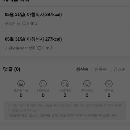
05월 31일( 아침식사 297kcal)
귀요미jn
0
1
05월 31일( 아침식사 277kcal)
카@yujuyeong96
0
1
댓글 (0)
최신순
등록순
공감순
｜
｜
도움됐어요
응원해요
궁금해요
부러워요
예뻐요
0
0
0
0
0
※ 상대에 대한 비방이나 욕설 등의 댓글은 피해주세요! 따뜻한 격려와 응원
의 글을 남겨주세요~
-
댓글에 대한 신고가 접수될 경우, 내용에 따라 즉시 삭제될 수 있습니다.