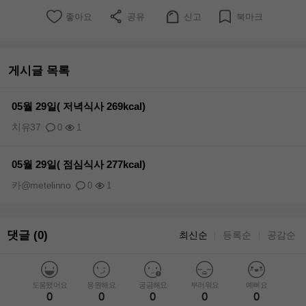
좋아요
공유
신고
북마크
게시글 목록
05월 29일( 저녁식사 269kcal)
치유37
0
1
05월 29일( 점심식사 277kcal)
카@metelinno
0
1
댓글 (0)
최신순
등록순
공감순
｜
｜
도움됐어요
응원해요
궁금해요
부러워요
예뻐요
0
0
0
0
0