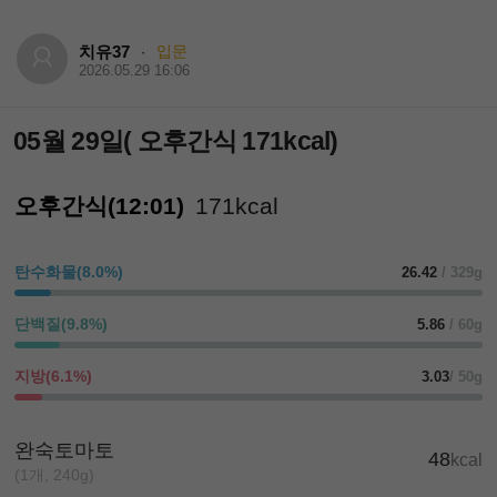
치유37
입문
·
2026.05.29 16:06
05월 29일( 오후간식 171kcal)
오후간식(12:01)
171kcal
탄수화물(8.0%)
26.42
/ 329g
단백질(9.8%)
5.86
/ 60g
지방(6.1%)
3.03
/ 50g
완숙토마토
48
kcal
(1개, 240g)