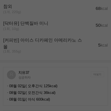
참외
68
kcal
(1개, 220g)
[닥터유] 단백질바 미니
50
kcal
(1회, 10g)
[커피빈] 아이스 디카페인 아메리카노 스
5
kcal
몰
(1회, 355g)
치유37
더보기
성공하자
· 08월 02일( 오후간식 125kcal)
· 08월 02일( 오전간식 36kcal)
· 08월 01일( 야식 600kcal)