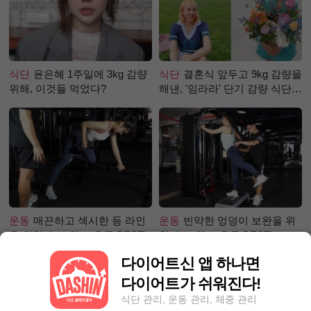
식단
윤은혜 1주일에 3kg 감량
식단
결혼식 앞두고 9kg 감량을
위해, 이것들 먹었다?
해낸, '임라라' 단기 감량 식단
은?
운동
매끈하고 섹시한 등 라인
운동
빈약한 엉덩이 보완을 위
을 위한 초보 헬스 운동 BEST!
한 초보 헬스 운동 BEST!
다이어트신 앱 하나면
다이어트가 쉬워진다!
식단 관리, 운동 관리, 체중 관리