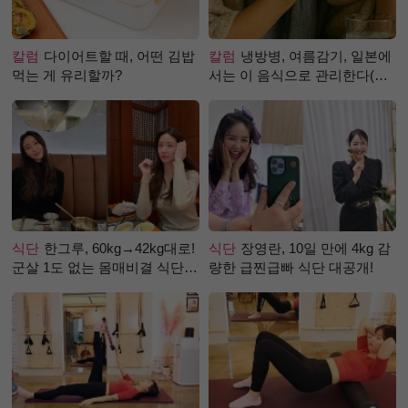
칼럼
다이어트할 때, 어떤 김밥
칼럼
냉방병, 여름감기, 일본에
먹는 게 유리할까?
서는 이 음식으로 관리한다(생
강즙 진저샷)
식단
한그루, 60kg→42kg대로!
식단
장영란, 10일 만에 4kg 감
군살 1도 없는 몸매비결 식단
량한 급찐급빠 식단 대공개!
은?