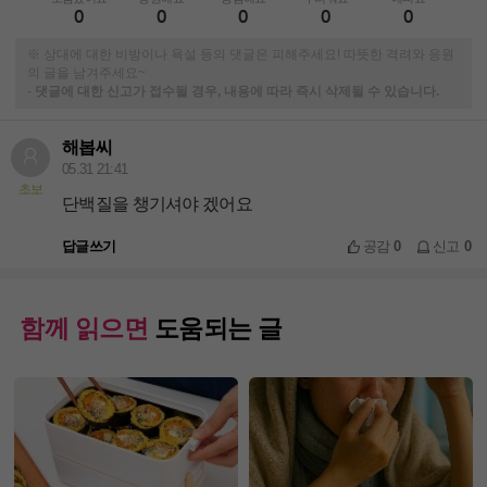
0
0
0
0
0
※ 상대에 대한 비방이나 욕설 등의 댓글은 피해주세요! 따뜻한 격려와 응원
의 글을 남겨주세요~
-
댓글에 대한 신고가 접수될 경우, 내용에 따라 즉시 삭제될 수 있습니다.
해봅씨
05.31 21:41
초보
단백질을 챙기셔야 겠어요
답글쓰기
공감
0
신고
0
함께 읽으면
도움되는 글