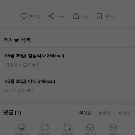
좋아요
공유
신고
북마크
게시글 목록
05월 29일( 점심식사 384kcal)
귀요미jn
0
1
05월 29일( 야식 246kcal)
sun^^
0
1
댓글 (1)
최신순
등록순
공감순
｜
｜
도움됐어요
응원해요
궁금해요
부러워요
예뻐요