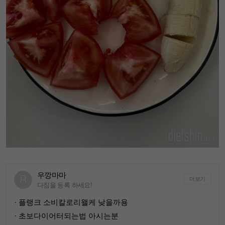
우깡마마
더보기
다짐을 등록 하세요!
· 플랭크 소비칼로리왤케 낮을까용
· 초보다이어터되는법 아시는분