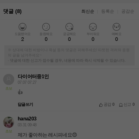
댓글 (8)
최신순
등록순
공감순
｜
｜
도움됐어요
응원해요
궁금해요
부러워요
예뻐요
2
0
0
0
0
※ 상대에 대한 비방이나 욕설 등의 댓글은 피해주세요! 따뜻한 격려와 응원
의 글을 남겨주세요~
-
댓글에 대한 신고가 접수될 경우, 내용에 따라 즉시 삭제될 수 있습니다.
다이어터중1인
07.07 07:27
초보
👍
답글쓰기
공감
0
신고
0
hana203
03.31 09:48
초보
제가 좋아하는 레시피네요😍