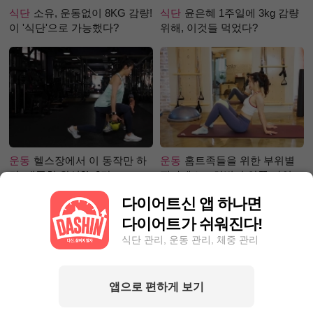
식단
소유, 운동없이 8KG 감량!
식단
윤은혜 1주일에 3kg 감량
이 '식단'으로 가능했다?
위해, 이것들 먹었다?
운동
헬스장에서 이 동작만 하
운동
홈트족들을 위한 부위별
면, 애플힙 완성?! -2탄-
필라테스 – 허벅지 안쪽 라인
만들기편
다이어트신 앱 하나면
다이어트가 쉬워진다!
식단 관리, 운동 관리, 체중 관리
앱으로 편하게 보기
성공후기
단기간 찐살, 1달만에
성공후기
50kg대에서 40kg로!