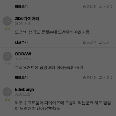
답글쓰기
공감
0
신고
0
2026다이어터
03.23 18:15
초보
오 땅버 생각도 못했는데 도전해봐야겠네용
답글쓰기
공감
0
신고
0
OOOWW
03.22 23:55
초보
그릭요거트에 땅콩버터 잘어울리나요?!
답글쓰기
공감
0
신고
0
Edinburgh
03.09 16:26
초보
와우 수고로움이 다이어트에 도움이 되는군요 저도 열심
히 노력해야 겠어요🧡👍💪