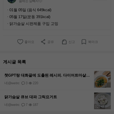
올해는 살빼자🙂
· 01월 05일 (음식 649kcal)
· 05월 17일(운동 391kcal)
· 닭가슴살 시판제품 구입 고밍
좋아요
공유
신고
북마크
게시글 목록
챗GPT랑 대화끝에 도출된 레시피. 다이어트마샬라커리❤️
네@wetrc
3
220
+8
닭가슴살 큐브 대파 그릭요거트
네@wetrc
7
187
+2