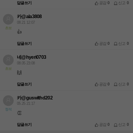
답글쓰기
공감
0
신고
0
카@ala3808
08.21 12:07
초보
👍
답글쓰기
공감
0
신고
0
네@hyeri0703
08.05 23:08
초보
🙌
답글쓰기
공감
0
신고
0
카@guswlthd202
05.25 21:17
정석
👏
답글쓰기
공감
0
신고
0