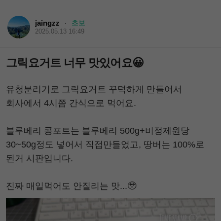
jaingzz
초보
·
2025.05.13 16:49
그릭요거트 너무 맛있어요😀
유청분리기로 그릭요거트 꾸덕하게 만들어서
회사에서 4시쯤 간식으로 먹어요.
블루베리 콩포트는 블루베리 500g+비정제원당
30~50g정도 넣어서 직접만들었고, 땅버는 100%로
된거 시판입니다.
진짜 매일먹어도 안질리는 맛...🥹