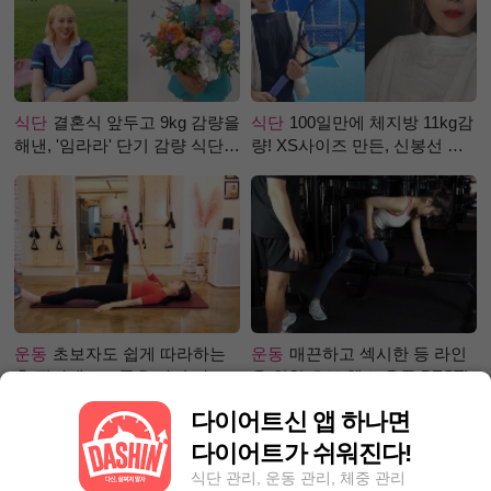
식단
결혼식 앞두고 9kg 감량을
식단
100일만에 체지방 11kg감
해낸, '임라라' 단기 감량 식단
량! XS사이즈 만든, 신봉선 식
은?
단은?
운동
초보자도 쉽게 따라하는
운동
매끈하고 섹시한 등 라인
홈 필라테스 – 곧은 다리 라인
을 위한 초보 헬스 운동 BEST!
만들기 편
다이어트신 앱 하나면
다이어트가 쉬워진다!
식단 관리, 운동 관리, 체중 관리