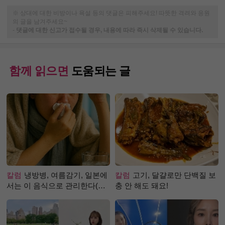
※ 상대에 대한 비방이나 욕설 등의 댓글은 피해주세요! 따뜻한 격려와 응원
의 글을 남겨주세요~
-
댓글에 대한 신고가 접수될 경우, 내용에 따라 즉시 삭제될 수 있습니다.
함께 읽으면
도움되는 글
칼럼
냉방병, 여름감기, 일본에
칼럼
고기, 달걀로만 단백질 보
서는 이 음식으로 관리한다(생
충 안 해도 돼요!
강즙 진저샷)