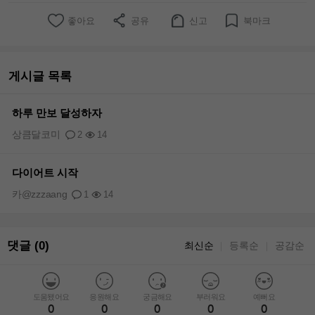
좋아요
공유
신고
북마크
게시글 목록
하루 만보 달성하자
상큼달코미
2
14
다이어트 시작
카@zzzaang
1
14
댓글 (0)
최신순
등록순
공감순
｜
｜
도움됐어요
응원해요
궁금해요
부러워요
예뻐요
0
0
0
0
0