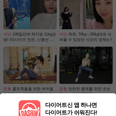
식단
100일만에 체지방 11kg감
식단
최희, 70kg→50kg대로 내
량! XS사이즈 만든, 신봉선 식
려올 수 있었던 식단의 정체는?
단은?
운동
홈트족들을 위한 부위별
운동
탄탄한 몸매를 위한 초보
필라테스 – 허벅지 안쪽 라인
유산소 운동 BEST!
만들기편
다이어트신 앱 하나면
다이어트가 쉬워진다!