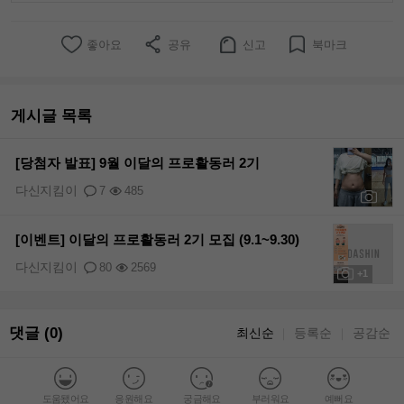
좋아요
공유
신고
북마크
게시글 목록
[당첨자 발표] 9월 이달의 프로활동러 2기
다신지킴이
7
485
+1
[이벤트] 이달의 프로활동러 2기 모집 (9.1~9.30)
다신지킴이
80
2569
+1
댓글 (0)
최신순
등록순
공감순
｜
｜
도움됐어요
응원해요
궁금해요
부러워요
예뻐요