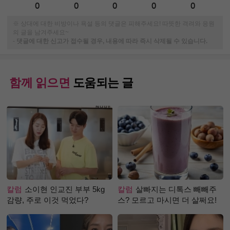
0
0
0
0
0
※ 상대에 대한 비방이나 욕설 등의 댓글은 피해주세요! 따뜻한 격려와 응원
의 글을 남겨주세요~
-
댓글에 대한 신고가 접수될 경우, 내용에 따라 즉시 삭제될 수 있습니다.
함께 읽으면
도움되는 글
칼럼
소이현 인교진 부부 5kg
칼럼
살빠지는 디톡스 빼빼주
감량, 주로 이것 먹었다?
스? 모르고 마시면 더 살쩌요!