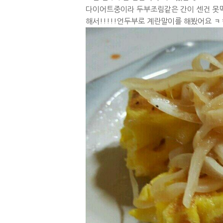
다이어트중이라 두부조림같은 간이 센건 못
해서!!!!!언두부로 계란말이를 해봤어요 ㅋ