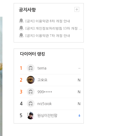
공지사항
[공지] 이용약관 8차 개정 안내
[공지] 개인정보처리방침 13차 개정 안내
[공지] 이용약관 7차 개정 안내
다이어터 랭킹
1
terria
2
고오요
N
3
999****
N
4
nrz5oiok
N
5
원싱이진빈맘