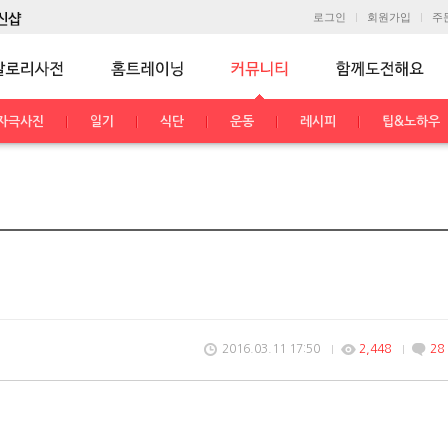
로그인
회원가입
주
자극사진
일기
식단
운동
레시피
팁&노하우
2016.03.11 17:50
2,448
28