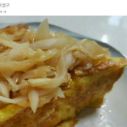
먹겠구
ㅋㅋ