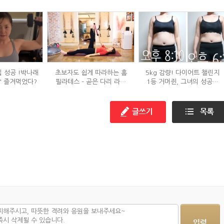
입 성공 !박나래
초보자도 쉽게 따라하는 홈
5kg 감량! 다이어트 챌린지
' 즐겨먹었다?
필라테스 – 곧은 다리 라인
1등 거머쥔, 그녀의 성공팁
만들기 편
대방출!