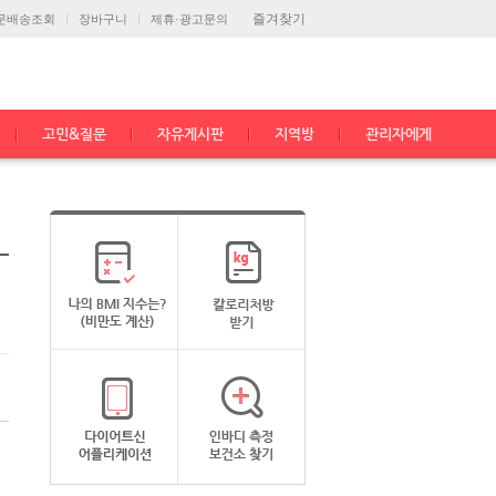
즐겨찾기
문배송조회
장바구니
제휴·광고문의
고민&질문
자유게시판
지역방
관리자에게