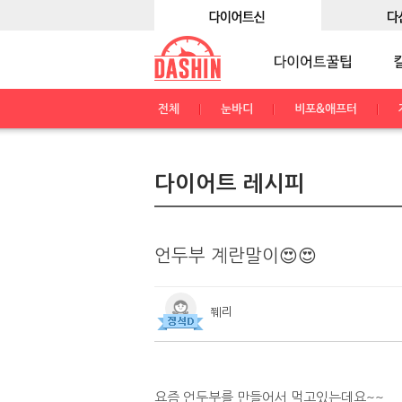
전체
눈바디
비포&애프터
다이어트 레시피
언두부 계란말이😍😍
쮀리
요즘 언두부를 만들어서 먹고있는데요~~