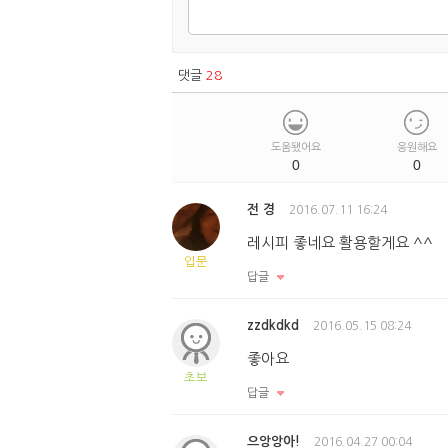
댓글
28
도움됐어요
응원해요
0
0
전 경
2016.07.11 16:24
레시피 좋네요 활용할게요 ^^
입문
답글
zzdkdkd
2016.05.15 08:24
좋아요
초보
답글
으앙앙아!
2016.04.27 00:04