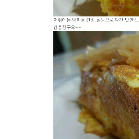
저위에는 양파를 간장.설탕으로 약간 맛만 
간을했구요~~