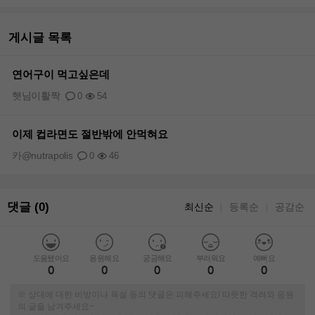
게시글 목록
연어구이 먹고싶은데
햇님이활짝
0
54
이제 컵라면도 절반밖에 안먹혀요
카@nutrapolis
0
46
댓글 (0)
최신순
등록순
공감순
｜
｜
도움됐어요
응원해요
궁금해요
부러워요
예뻐요
0
0
0
0
0
※ 상대에 대한 비방이나 욕설 등의 댓글은 피해주세요! 따뜻한 격려와 응원
의 글을 남겨주세요~