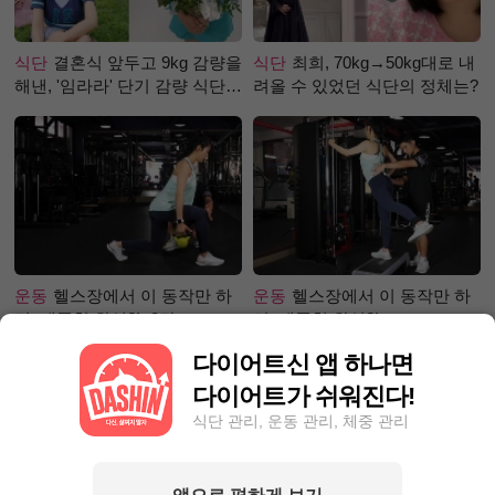
식단
결혼식 앞두고 9kg 감량을
식단
최희, 70kg→50kg대로 내
해낸, '임라라' 단기 감량 식단
려올 수 있었던 식단의 정체는?
은?
운동
헬스장에서 이 동작만 하
운동
헬스장에서 이 동작만 하
면, 애플힙 완성?! -2탄-
면, 애플힙 완성?!
다이어트신 앱 하나면
다이어트가 쉬워진다!
식단 관리, 운동 관리, 체중 관리