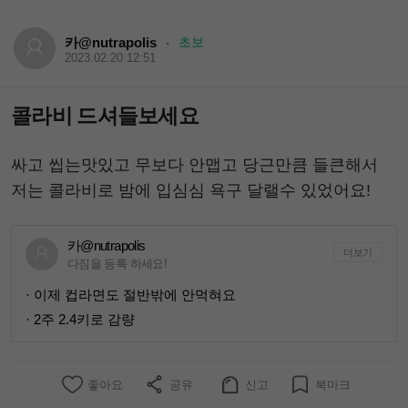
카@nutrapolis
초보
·
2023.02.20 12:51
콜라비 드셔들보세요
싸고 씹는맛있고 무보다 안맵고 당근만큼 들큰해서
저는 콜라비로 밤에 입심심 욕구 달랠수 있었어요!
카@nutrapolis
더보기
다짐을 등록 하세요!
· 이제 컵라면도 절반밖에 안먹혀요
· 2주 2.4키로 감량
좋아요
공유
신고
북마크