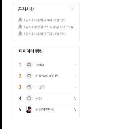
공지사항
[공지] 이용약관 8차 개정 안내
[공지] 개인정보처리방침 13차 개정 안내
[공지] 이용약관 7차 개정 안내
다이어터 랭킹
1
terria
2
카@basik0815
3
노맹구
4
큰샘
N
5
원싱이진빈맘
N