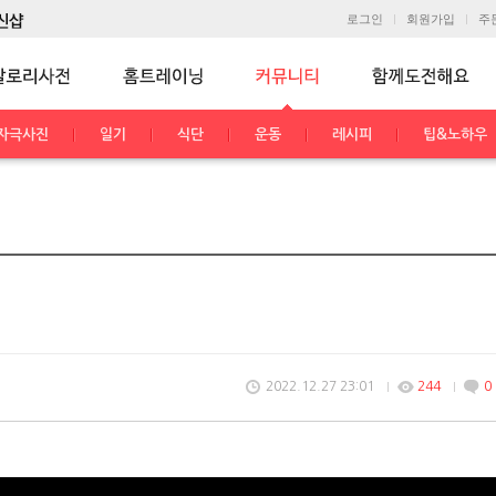
로그인
회원가입
주
자극사진
일기
식단
운동
레시피
팁&노하우
2022.12.27 23:01
244
0