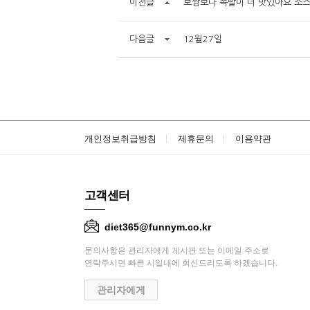
이전글
보쌈보다 족발이 더 맛있아요 소
다음글
12월27일
개인정보취급방침
제휴문의
이용약관
고객센터
diet365@funnym.co.kr
문의사항은 관리자에게 게시판 또는 이메일 주소로
연락주시면 빠른 시일내에 회신드리도록 하겠습니다.
관리자에게