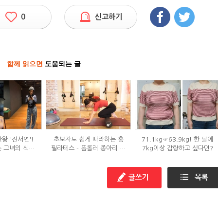
0
신고하기
함께 읽으면
도움되는 글
왕 '진서연'!
초보자도 쉽게 따라하는 홈
71.1kg☞63.9kg! 한 달에
 그녀의 식단
필라테스 - 폼롤러 종아리 알
7kg이상 감량하고 싶다면?
는?
빼기 편