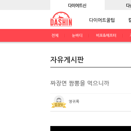
전체
눈바디
비포&애프터
자유게시판
짜장면 짬뽕을 먹으니까
영귀록