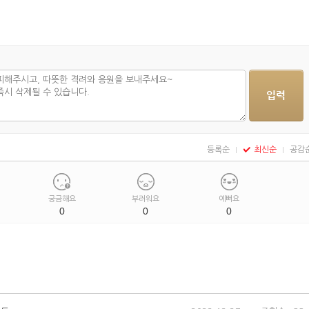
등록순
최신순
공감
궁금해요
부러워요
예뻐요
0
0
0