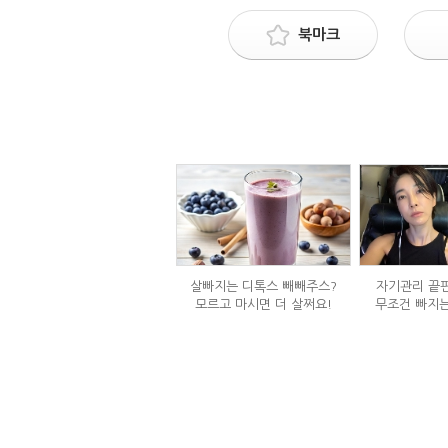
북마크
살빠지는 디톡스 빼빼주스?
자기관리 끝판
모르고 마시면 더 살쩌요!
무조건 빠지는
정체