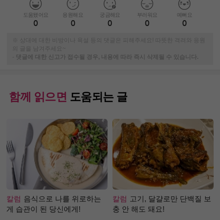
도움됐어요
응원해요
궁금해요
부러워요
예뻐요
0
0
0
0
0
※ 상대에 대한 비방이나 욕설 등의 댓글은 피해주세요! 따뜻한 격려와 응원
의 글을 남겨주세요~
-
댓글에 대한 신고가 접수될 경우, 내용에 따라 즉시 삭제될 수 있습니다.
함께 읽으면
도움되는 글
칼럼
음식으로 나를 위로하는
칼럼
고기, 달걀로만 단백질 보
게 습관이 된 당신에게!
충 안 해도 돼요!