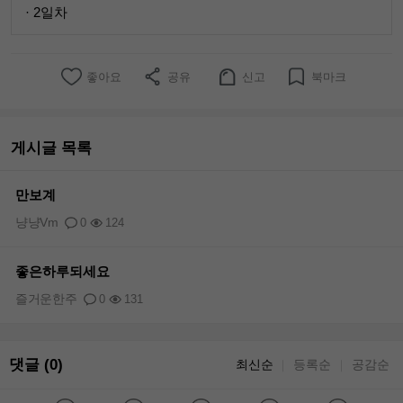
· 2일차
좋아요
공유
신고
북마크
게시글 목록
만보계
냥냥Vm
0
124
좋은하루되세요
즐거운한주
0
131
댓글 (0)
최신순
등록순
공감순
｜
｜