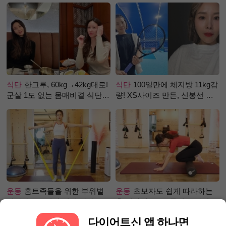
식단
한그루, 60kg→42kg대로!
식단
100일만에 체지방 11kg감
군살 1도 없는 몸매비결 식단
량! XS사이즈 만든, 신봉선 식
은?
단은?
운동
홈트족들을 위한 부위별
운동
초보자도 쉽게 따라하는
필라테스 – 직각 어깨 라인 만
홈 필라테스 - 폼롤러 종아리 알
들기 편
빼기 편
다이어트신 앱 하나면