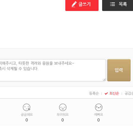
등록순
최신순
공감
궁금해요
부러워요
예뻐요
0
0
0