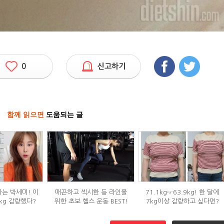
0
신고하기
함께 읽으면
도움되는 글
하는 박세미! 이
매끈하고 섹시한 등 라인을
71.1kg☞63.9kg! 한 달에
kg 감량했다?
위한 초보 헬스 운동 BEST!
7kg이상 감량하고 싶다면?