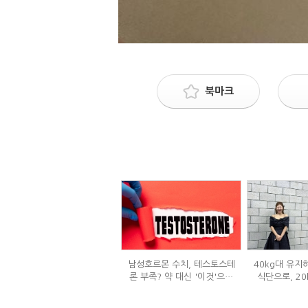
북마크
남성호르몬 수치, 테스토스테
40kg대 유지
론 부족? 약 대신 '이것'으로
식단으로, 20
극복 (진저샷 루틴)