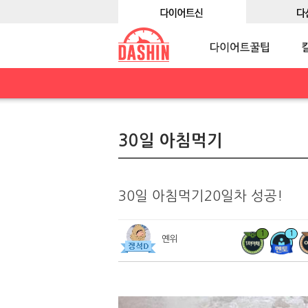
30일 아침먹기
30일 아침먹기20일차 성공!
1
1
옌위