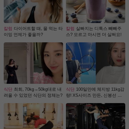
칼럼
다이어트할 때, 물 먹는 타
칼럼
살빠지는 디톡스 빼빼주
이밍 언제가 좋을까?
스? 모르고 마시면 더 살쩌요!
식단
최희, 70kg→50kg대로 내
식단
100일만에 체지방 11kg감
려올 수 있었던 식단의 정체는?
량! XS사이즈 만든, 신봉선 식
단은?