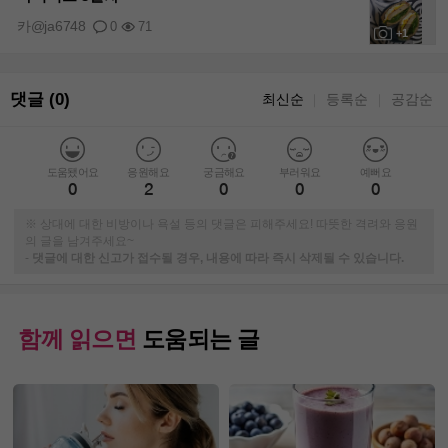
카@ja6748
0
71
+1
댓글 (0)
최신순
등록순
공감순
｜
｜
도움됐어요
응원해요
궁금해요
부러워요
예뻐요
0
2
0
0
0
※ 상대에 대한 비방이나 욕설 등의 댓글은 피해주세요! 따뜻한 격려와 응원
의 글을 남겨주세요~
-
댓글에 대한 신고가 접수될 경우, 내용에 따라 즉시 삭제될 수 있습니다.
함께 읽으면
도움되는 글