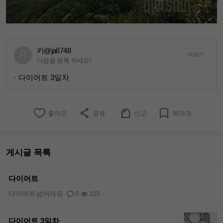
카@ja6748
더보기
다짐을 등록 하세요!
· 다이어트 3일차
좋아요
공유
신고
북마크
게시글 목록
다이어트
다이어트넘어려워
0
103
다이어트 3일차