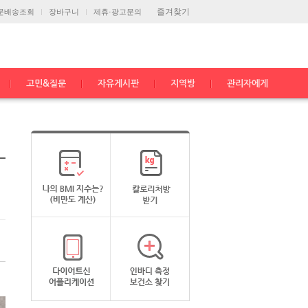
즐겨찾기
문배송조회
장바구니
제휴·광고문의
고민&질문
자유게시판
지역방
관리자에게