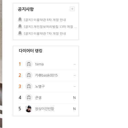
공지사항
[공지] 이용약관 8차 개정 안내
[공지] 개인정보처리방침 13차 개정 안내
[공지] 이용약관 7차 개정 안내
다이어터 랭킹
1
terria
2
카@basik0815
3
노맹구
4
큰샘
N
5
원싱이진빈맘
N