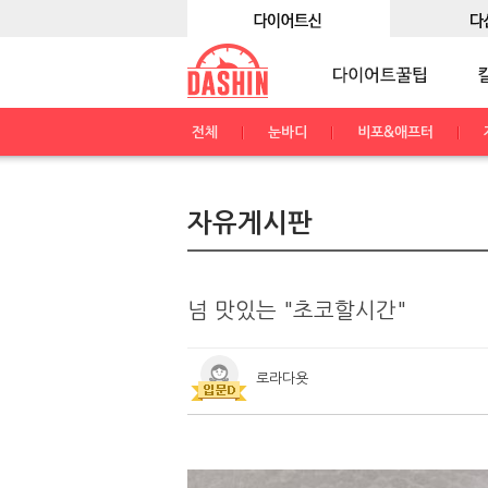
전체
눈바디
비포&애프터
자유게시판
넘 맛있는 "초코할시간"
로라다욧