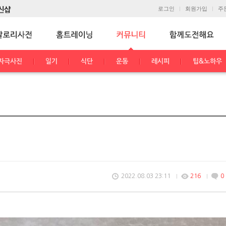
로그인
회원가입
주
자극사진
일기
식단
운동
레시피
팁&노하우
2022.08.03 23:11
216
0