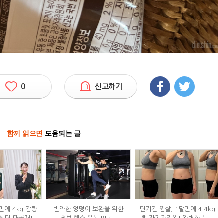
0
신고하기
함께 읽으면
도움되는 글
만에 4kg 감량
빈약한 엉덩이 보완을 위한
단기간 찐살, 1달만에 4.4kg
식단 대공개!
초보 헬스 운동 BEST!
뺀 자기관리왕! 완벽한 눈바