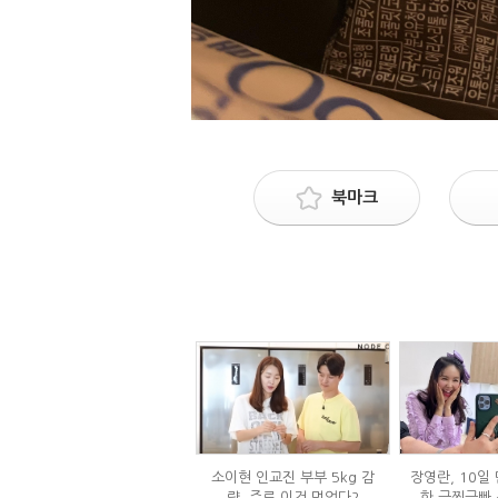
북마크
소이현 인교진 부부 5kg 감
장영란, 10일 
량, 주로 이것 먹었다?
한 급찐급빠 