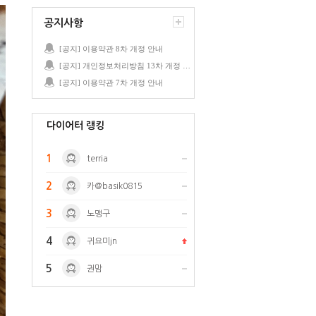
공지사항
[공지] 이용약관 8차 개정 안내
[공지] 개인정보처리방침 13차 개정 안내
[공지] 이용약관 7차 개정 안내
다이어터 랭킹
1
terria
2
카@basik0815
3
노맹구
4
귀요미jn
5
권맘