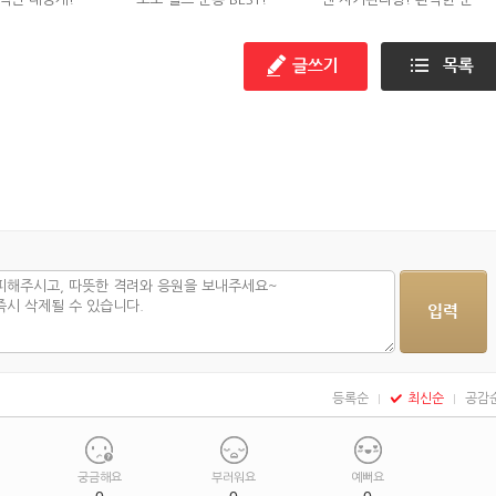
디!
등록순
최신순
공감
궁금해요
부러워요
예뻐요