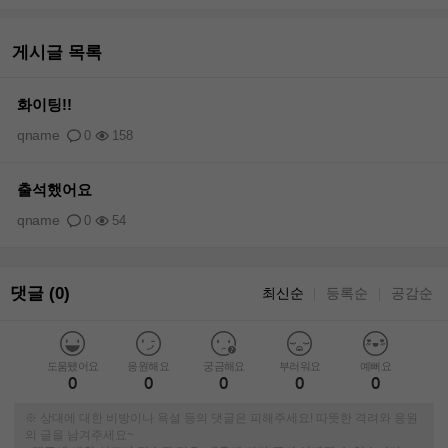
게시글 목록
화이팅!!
qname
0
158
출석했어요
qname
0
54
댓글 (0)
최신순
등록순
공감순
｜
｜
도움됐어요
응원해요
궁금해요
부러워요
예뻐요
0
0
0
0
0
※ 상대에 대한 비방이나 욕설 등의 댓글은 피해주세요! 따뜻한 격려와 응원
의 글을 남겨주세요~