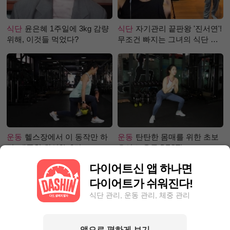
식단
윤은혜 1주일에 3kg 감량
식단
자기관리 끝판왕 '진서연'!
위해, 이것들 먹었다?
무조건 빠지는 그녀의 식단 정
체는?
운동
헬스장에서 이 동작만 하
운동
탄탄한 몸매를 위한 초보
면, 애플힙 완성?! -2탄-
유산소 운동 BEST!
다이어트신 앱 하나면
다이어트가 쉬워진다!
식단 관리, 운동 관리, 체중 관리
앱으로 편하게 보기