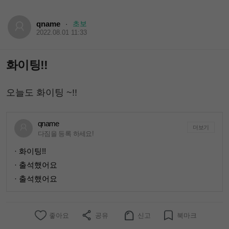
qname
초보
·
2022.08.01 11:33
화이팅!!
오늘도 화이팅 ~!!
qname
더보기
다짐을 등록 하세요!
· 화이팅!!
· 출석했어요
· 출석했어요
좋아요
공유
신고
북마크