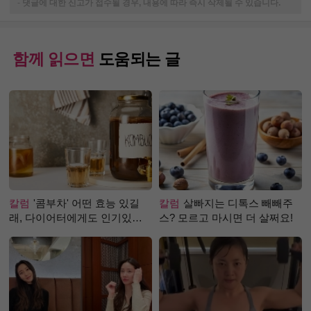
-
댓글에 대한 신고가 접수될 경우, 내용에 따라 즉시 삭제될 수 있습니다.
함께 읽으면
도움되는 글
칼럼
'콤부차' 어떤 효능 있길
칼럼
살빠지는 디톡스 빼빼주
래, 다이어터에게도 인기있는
스? 모르고 마시면 더 살쩌요!
걸까?