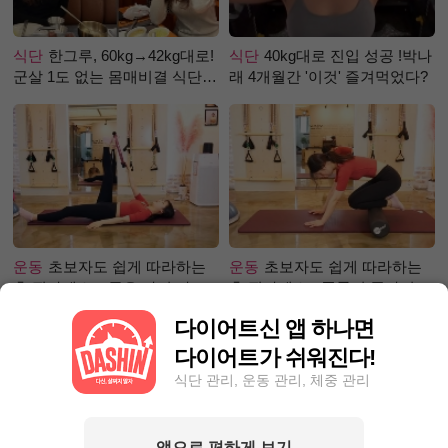
식단
한그루, 60kg→42kg대로!
식단
40kg대로 진입 성공 !박나
군살 1도 없는 몸매비결 식단
래 4개월간 '이것' 즐겨먹었다?
은?
운동
초보자도 쉽게 따라하는
운동
초보자도 쉽게 따라하는
홈 필라테스 – 곧은 다리 라인
홈 필라테스 - 폼롤러 종아리 알
만들기 편
빼기 편
다이어트신 앱 하나면
다이어트가 쉬워진다!
식단 관리, 운동 관리, 체중 관리
앱으로 편하게 보기