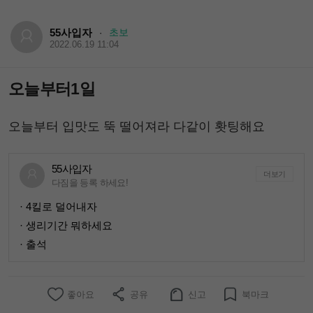
55사입자
초보
·
2022.06.19 11:04
오늘부터1일
오늘부터 입맛도 뚝 떨어져라 다같이 홧팅해요
55사입자
더보기
다짐을 등록 하세요!
· 4킬로 덜어내자
· 생리기간 뭐하세요
· 출석
좋아요
공유
신고
북마크