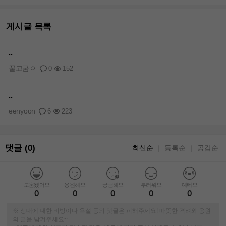
게시글 목록
..
꿀고굼ㅇ
0
152
..
eenyoon
6
223
댓글 (0)
최신순
등록순
공감순
｜
｜
도움됐어요
응원해요
궁금해요
부러워요
예뻐요
0
0
0
0
0
※ 상대에 대한 비방이나 욕설 등의 댓글은 피해주세요! 따뜻한 격려와 응원
의 글을 남겨주세요~