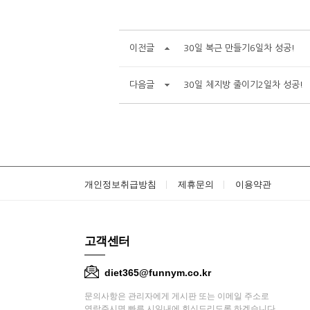
이전글
30일 복근 만들기6일차 성공!
다음글
30일 체지방 줄이기2일차 성공!
개인정보취급방침
제휴문의
이용약관
고객센터
diet365@funnym.co.kr
문의사항은 관리자에게 게시판 또는 이메일 주소로
연락주시면 빠른 시일내에 회신드리도록 하겠습니다.