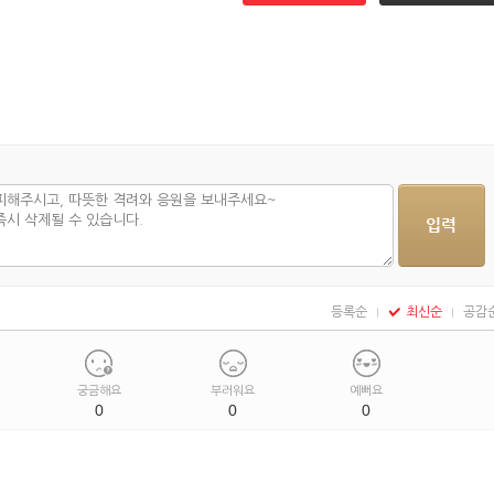
등록순
최신순
공감
궁금해요
부러워요
예뻐요
0
0
0