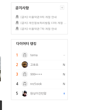
공지사항
[공지] 이용약관 8차 개정 안내
[공지] 개인정보처리방침 13차 개정 안내
[공지] 이용약관 7차 개정 안내
다이어터 랭킹
1
terria
2
고오요
N
3
999****
N
4
nrz5oiok
N
5
원싱이진빈맘