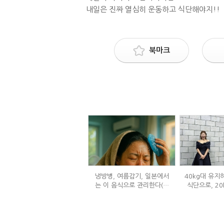
내일은 진짜 열심히 운동하고 식단해야지!!
북마크
냉방병, 여름감기, 일본에서
40kg대 유지
는 이 음식으로 관리한다(생
식단으로, 20
강즙 진저샷)