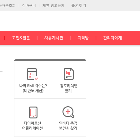
즐겨찾기
문배송조회
장바구니
제휴·광고문의
고민&질문
자유게시판
지역방
관리자에게