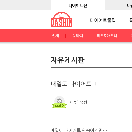
전체
눈바디
비포&애프터
자유게시판
내일도 다이어트!!
꼬맹이쩡쩡
매일이 다이어트 연속이지만~~