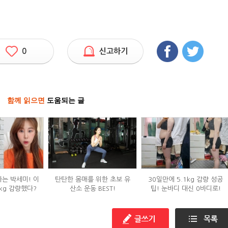
0
신고하기
함께 읽으면
도움되는 글
하는 박세미! 이
탄탄한 몸매를 위한 초보 유
30일만에 5.1kg 감량 성공
kg 감량했다?
산소 운동 BEST!
팁! 눈바디 대신 0바디로!