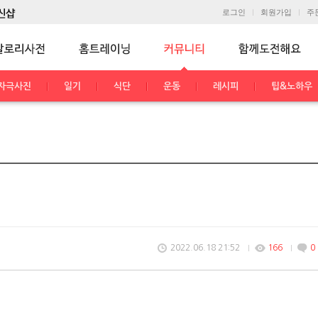
로그인
회원가입
주
자극사진
일기
식단
운동
레시피
팁&노하우
2022.06.18 21:52
166
0