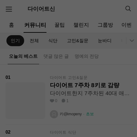
다이어트신
홈
커뮤니티
꿀팁
챌린지
그룹방
이벤
인기
전체
식단
고민&질문
눈바디
비포&
오늘의 베스트
댓글 많은 글
명예의 전당
01
다이어트 고민&질문
다이어트 7주차 8키로 감량
다이어트한지 7주차된 40대 애엄
마에요 키 168에 몸무게 거의 80kg
0
1
나가다가 갑자기 식단 다이어트를
하고잇어요. 8킬로 빠지긴 햇어요
카@imopeny
·
초보
아침은 안먹고(원래 안먹음) 점심
은 련미밥 100그램, 샐러드 200그
램,반찬 소량 간식은 달걀 1개 저녁
02
다이어트 식단