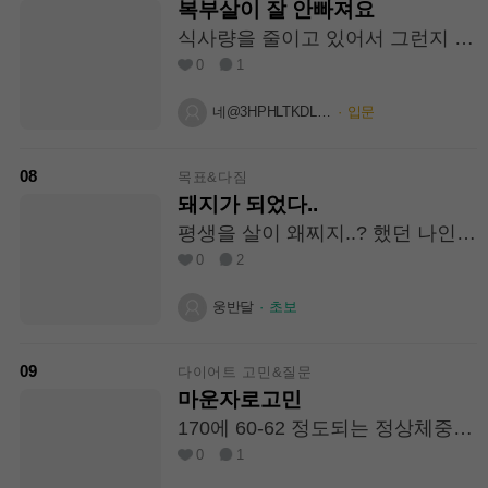
복부살이 잘 안빠져요
식사량을 줄이고 있어서 그런지 살
이 하루에 몇백그람씩 빠지는데 복
0
1
부살이 잘안빠지네요ㅠㅠ 혹시 공
복유산소가 도움이 많이 되나요?
네@3HPHLTKDL1H3
·
입문
08
목표&다짐
돼지가 되었다..
평생을 살이 왜찌지..? 했던 나인
데.. 5년만에 17키로...쪘네 6월 1일
0
2
부터 살빼기 시작 오늘까지 5키로
빠졌다 65까지만 빼자!! 10키로 남
웅반달
·
초보
았다!!!! 아자아자 회이팅!!
09
다이어트 고민&질문
마운자로고민
170에 60-62 정도되는 정상체중
여성입니다. 몇년째 똑같아서 마운
0
1
자로 고민중인데 각종 부작용에 무