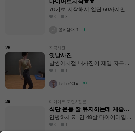
다이어트시작ㅎㅎ
70키로 시작해서 일단 60까지만
빼보자 하고 시작하고있어요.식단
0
3
과 운동병행하면서 건강한 다이어
트 해볼려구요
율이맘0824
·
초보
28
자극사진
옛날사진
날씬이시절 내사진이 제일 자극이
잘되는 듯
1
1
Esther^Cho
·
초보
29
다이어트 고민&질문
식단 운동 잘 유지하는데 체중이
들쭉 날쭉
안녕하세요. 만 49살 다이어터입니
다. 식단, 운동 병행해서 하고 있는
0
1
데 한 일주일 열심히 해서 빼놓으