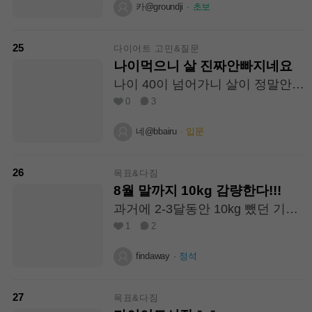
카@groundji
·
초보
25
다이어트 고민&질문
나이먹으니 살 진짜안빠지네요
나이 40이 넘어가니 살이 정말안빠
집니다 고민이에요
0
3
네@bbairu
·
입문
26
목표&다짐
8월 말까지 10kg 감량한다!!!
과거에 2-3달동안 10kg 뺐던 기억
을 되살려... 할 수 있다 잘하고 있
1
2
다 아자아자 모두 파이팅하세요!
findaway
·
정석
27
목표&다짐