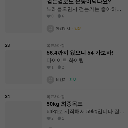
걷는걸로도 운동이되나요?
노래들으면서 걷는거는 좋아하는
데 운동은 하기싫어서요… 걷는것
0
6
도 다이어트에 도움될까요
아잉위시
·
입문
23
목표&다짐
56.4까지 왔으니 54 가보자!
다이어트 화이팅
1
2
혜선2
·
초보
24
목표&다짐
50kg 최종목표
64kg로 시작해서 59kg입니다 잘할
수 있도록 응원부탁드려요
2
1