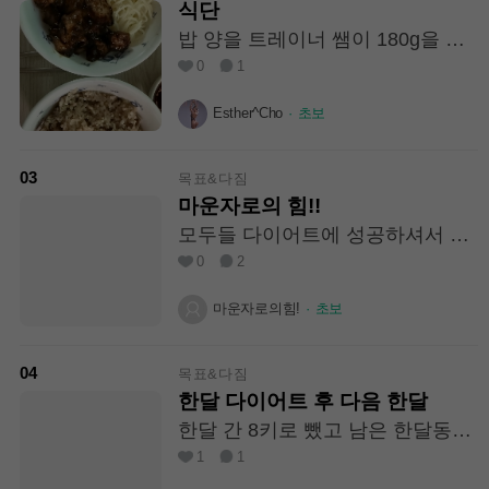
은 빙울토마토 300그램,닭가슴살
식단
100~200그램 이렇게 식단중이에
밥 양을 트레이너 쌤이 180g을 먹
요. 그런데 요즘 가끔 식욕이 올라
으라는데 생각보다 양이 많아요.
0
1
오네요. 마운자로로 가서 좀 쉽게
이거 괜찮은거죠..?
하고 싶기도 하고요ㅛ
Esther^Cho
·
초보
03
목표&다짐
마운자로의 힘!!
모두들 다이어트에 성공하셔서 건
강하게 살아요~
0
2
마운자로의힘!
·
초보
04
목표&다짐
한달 다이어트 후 다음 한달
한달 간 8키로 뺐고 남은 한달동안
6키로 더 빼볼게요😭🩵💪 54->46
1
1
46->40