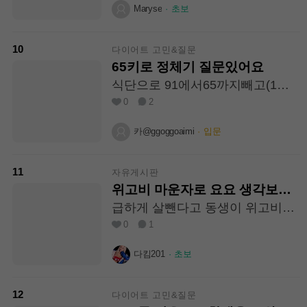
섭네요 ㅠ
Maryse
·
초보
10
다이어트 고민&질문
65키로 정체기 질문있어요
식단으로 91에서65까지빼고(1년
걸림)71까지찌고(4개월걸림)71때
0
2
한의원가서 처방받고 다시 65찍었
는데 술커피밀가루설탕 한번도 안
카@ggoggoaimi
·
입문
먹었고 식단 진짜 열심히하고 운동
은 7천보이상 (연골연화증있어서
무리안가게 )하고 있는데 저는 초
11
자유게시판
등학교때부터 60키로대여서 그런
위고비 마운자로 요요 생각보다
지 60키로대를 벗어난적이 아직 한
너무 크게오더군요
급하게 살뺀다고 동생이 위고비했
번도 없거든요(46세임) 진짜 버티
는데 그땐감량 잘되어서 좋았는데
0
1
면 빠질까요? 한달에 1키로도 못빼
위고비 끊구 급격히 살이 찜 또 내
는데 다이어트한다고 미련떨고 있
친구 살뺀다고 원래 정상에서 마른
다킴201
·
초보
는거 같아서 현타옵니다ㅜㅜ 6월
편이였는데 미용목적으로 마운자
식단기록보니 35.746칼로리먹었
로 하더니 빠졌음 근데 날씬하던
고(하루평균1191) 7월은 20000칼
사람이 마운자로 하니까 그머지 마
12
다이어트 고민&질문
로리네요(하루평균1170) 단백질은