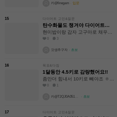
여행을 갔다와서 2025년 6월달,체
카@finegam
·
입문
중이 54여서 생각보다 괜찮다라고
생각했는데 몇개월동안 집에서 적
당히 먹다보니 어느새 59kg이되서
15
다이어트 고민&질문
너무 놀랐어요 요요가 온거죠 완전
탄수화물도 챙겨야 다이어트가
ㅠ 근대 2026년 7월6일 체중이 64,
된다고 하는데
현미밥이랑 감자 고구마로 채우고
9kg 됐어요 많이 먹지도 않았어요!
있어서 혹시 다른 깨끗한? 탄수화
0
3
두끼 먹었어요ㅠ 이전에 짧게 일주
물 추천해주시는 거 잇을까요...
일 다이어트도해서 두번정도해서
갓생추구자
·
초보
3kg- 3kg+ 3kg-3kg+ 했는데 소용
이 없었어요 ㅜㅜㅠ 여러분!!! 저 1
0kg 정도 다시 요요없이 빼고싶어
16
목표&다짐
요 도와주세요 천천히 힘들지않게
1달동안 4.5키로 감량했어요!!
뺄수있는 다이어트 방법들을 많이
알려주세요 요요가 많이와서 살이
좀만더 힘내서 10키로 빼야조 ㅎㅎ
잘 안빠지는거같아요 그리고.ㅜ
ㅎ 다들 화이팅!!
0
1
하… 아무튼 저의 사연을 잘일어주
시고 다이어트를 해야할지 아니면
카@T2QJ0A051ZYK
·
초보
안해되는지 참고로 제키는163.5c
m 64,9kg 입니다 현재🥲 또는 이제
어떻게 다이어트를 해야할지를 알
17
다이어트 고민&질문
려주시면 감사하겠습니다 감사합