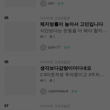
Lllsh
·
초보
05
다이어트 고민&질문
체지방률이 높아서 고민입니다
식단보다는 운동을 더 해야 할까
요? 유산소 위주로 한다고 하는데
0
1
잘 안빠지네요...
달동이77
·
초보
06
다이어트 고민&질문
생각보다감량이더디네요
2.5마운자로 투약중이고 3주차인
데 지방이거의안타네요 하루1200
0
1
칼로리정도먹고있는데 뭐가문제일
까요?
네@ehfhdalsdl
·
초보
07
다이어트 고민&질문