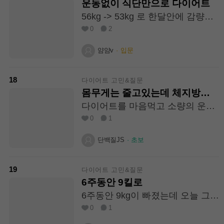
운동없이 식단만으로 다이어트
니다! 고2 여학생이…
56kg -> 53kg 로 한달안에 감량하
고 싶은데 운동없이 식단만으로 살
0
2
빼신분 있을까요?
얌얌v
·
입문
18
다이어트 고민&질문
몸무게는 줄고있는데 체지방이
늘고있는이유는뭐에요?
다이어트를 마음먹고 소량의 운동
을 하면서 아침은 계란. 쉐이크 점
0
1
심은 먹고싶은거 적당히 저녁은 양
배추에 야채볶음싸서 먹고있어요
단백질JS
·
초보
몸무게는 빠지고있는데 근육량과
체지방이 빠졌다 쪘다가를 매일 반
복하다가 지금은 생리중이라 운동
19
다이어트 고민&질문
을 쉬고있는데 몸무게는 줄 체지방
6주동안 9킬로
이 올라가고있어요 왜 이러는지 궁
6주동안 9kg이 빠졌는데 오늘 그날
금해요
이에요 ㅠ 그런데 에너지가 없고
0
1
너무 지치고 힘드네요 ㅠ 이럴땐