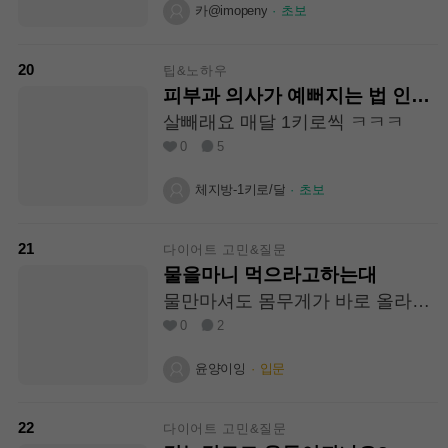
어떻게 해야하나요 ㅠ 에너지 제로
카@imopeny
·
초보
에요 지금 ㅠㅠ
20
팁&노하우
피부과 의사가 예뻐지는 법 인스
타에 올렸는데
살빼래요 매달 1키로씩 ㅋㅋㅋ
0
5
체지방-1키로/달
·
초보
21
다이어트 고민&질문
물을마니 먹으라고하는대
물만마셔도 몸무게가 바로 올라서
마시기가 싫어요ㅠㅠ
0
2
윤양이잉
·
입문
22
다이어트 고민&질문