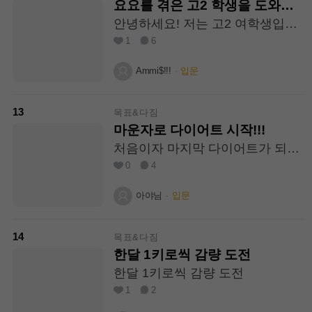
운자로페이스? 라고 아시나요? 그
요요를 겪은 고2 학생을 도와주
80~100 이고 탄수는80~140왔다
런식으로 보이더라구요 그래도 감
세요! 제발!!!🥹
갔다해요 긴글읽어주셔서 감사하
안녕하세요! 저는 고2 여학생입니
량했으니 축하했는데 목표까지 왔
고 조언주시면 감사하겠습니다.
다😊2년전,2024년엔162cm에 48k
1
6
으니 마운자로 끊었는데 식욕터져
g~49kg으로 정상체중으로 살다가
서 살이 마운자로 하기전보다 더
좀 많이 먹어서 53kg까지 살이쩌서
Ammi$!!!
·
입문
쪘다고 하드라고요 최근봤는데 날
그때는 많이 쩠다는 것으로 알고
씬했는데 살이 많이 올랐더라고요
그때부터 극단적으로 다이어트를
이거 부작용인가요? 저도 하고싶
시작했어요ㅠ(한심) 두끼에 1000k
13
목표&다짐
긴한데 위고비도 마운자로도 끊으
cal도 않되게 하루를 버텼어요 그
마운자로 다이어트 시작!!!
면 더 확찌는것같아여 주변사람들
래서 약 3개월동안 53에서 46까지
이 그래버리니까
처음이자 마지막 다이어트가 되
극단적으로 뺐어요 그러다가 시간
길!!!
0
4
이 지나면서 조금씩 살이 쩠어요 5
0, 52,….55이런식으로 말이죠😔ㅠ
아야님
·
입문
요요라고 볼수있죠ㅜ 그래서 2025
년,다시 2차 다이어트를 시작했습
니다 아니 사실 많이 먹지도 않았
14
목표&다짐
어요!!!(극단적으로 먹었으니 당연
한달 1키로씩 감량 도전
히 요요가오지요) 아무튼 또 아주
극단적으로 하루에 500kcal 정도
한달 1키로씩 감량 도전
먹으면서 51kg 까지 뺐어요 근대
1
2
잘 빠지지도 않았어요 그후 한달