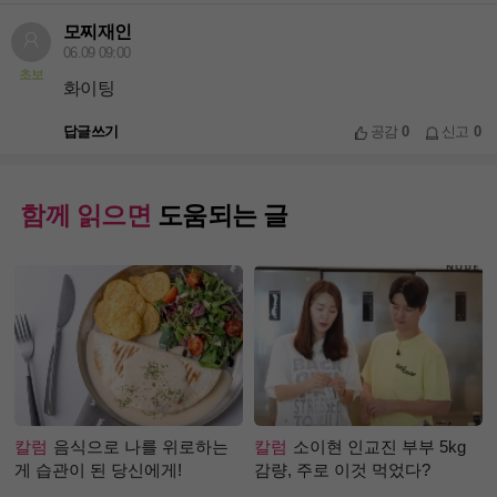
모찌재인
06.09 09:00
초보
화이팅
답글쓰기
공감
0
신고
0
함께 읽으면
도움되는 글
칼럼
음식으로 나를 위로하는
칼럼
소이현 인교진 부부 5kg
게 습관이 된 당신에게!
감량, 주로 이것 먹었다?