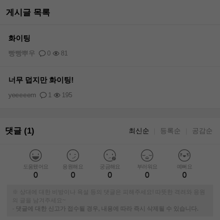
게시글 목록
화이팅
빵빵뿌우
0
81
너무 덥지만 화이팅!
yeeeeem
1
195
댓글 (1)
최신순
등록순
공감순
｜
｜
도움됐어요
응원해요
궁금해요
부러워요
예뻐요
0
0
0
0
0
※ 상대에 대한 비방이나 욕설 등의 댓글은 피해주세요! 따뜻한 격려와 응원
의 글을 남겨주세요~
-
댓글에 대한 신고가 접수될 경우, 내용에 따라 즉시 삭제될 수 있습니다.