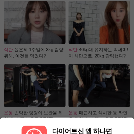
식단
윤은혜 1주일에 3kg 감량
식단
40kg대 유지하는 박세미!
위해, 이것들 먹었다?
이 식단으로, 20kg 감량했다?
운동
빈약한 엉덩이 보완을 위
운동
매끈하고 섹시한 등 라인
한 초보 헬스 운동 BEST!
을 위한 초보 헬스 운동 BEST!
다이어트신 앱 하나면