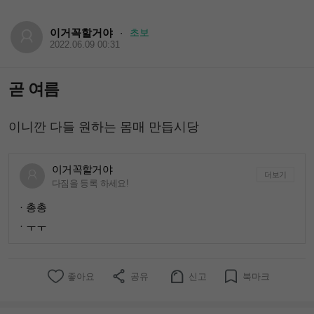
이거꼭할거야
초보
·
2022.06.09 00:31
곧 여름
이니깐 다들 원하는 몸매 만듭시당
이거꼭할거야
더보기
다짐을 등록 하세요!
· 총총
· ㅜㅜ
좋아요
공유
신고
북마크