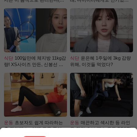
강즙 진저샷)
걸까?
식단
100일만에 체지방 11kg감
식단
윤은혜 1주일에 3kg 감량
량! XS사이즈 만든, 신봉선 식
위해, 이것들 먹었다?
단은?
운동
초보자도 쉽게 따라하는
운동
매끈하고 섹시한 등 라인
홈 필라테스 –어깨 근육 풀어주
을 위한 초보 헬스 운동 BEST!
기 편