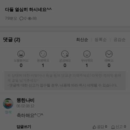
다들 열심히 하시네요^^
79뽀오
0
88
댓글 (2)
최신순
등록순
공감순
｜
｜
도움됐어요
응원해요
궁금해요
부러워요
예뻐요
0
1
0
1
0
※ 상대에 대한 비방이나 욕설 등의 댓글은 피해주세요! 따뜻한 격려와 응원
의 글을 남겨주세요~
-
댓글에 대한 신고가 접수될 경우, 내용에 따라 즉시 삭제될 수 있습니다.
뚱한나비
06.02 08:12
정석
축하해요^♡^
답글쓰기
공감
0
신고
0