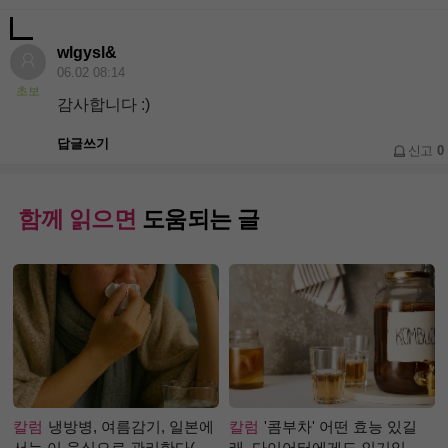
wlgysl&
06.02 08:14
초보
감사합니다 :)
답글쓰기
신고
0
함께 읽으면
도움되는 글
칼럼
냉방병, 여름감기, 일본에
칼럼
'콤부차' 어떤 효능 있길
서는 이 음식으로 관리한다(생
래, 다이어터에게도 인기있는