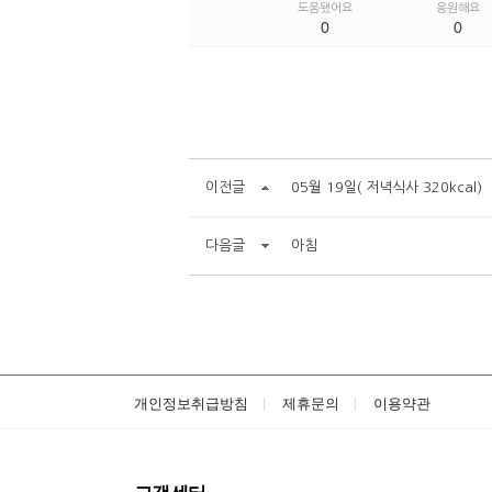
도움됐어요
응원해요
0
0
이전글
05월 19일( 저녁식사 320kcal)
다음글
아침
개인정보취급방침
제휴문의
이용약관