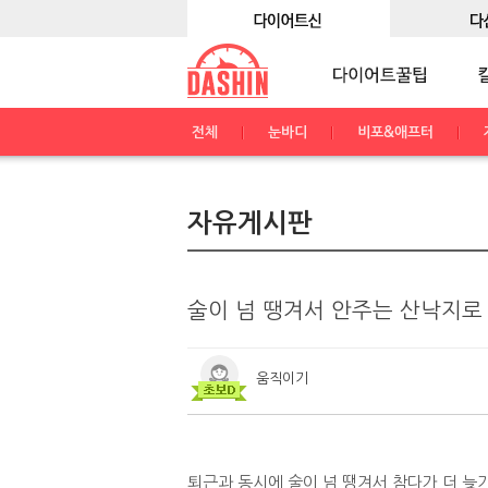
전체
눈바디
비포&애프터
자유게시판
술이 넘 땡겨서 안주는 산낙지로
움직이기
퇴근과 동시에 술이 넘 땡겨서 참다가 더 늦