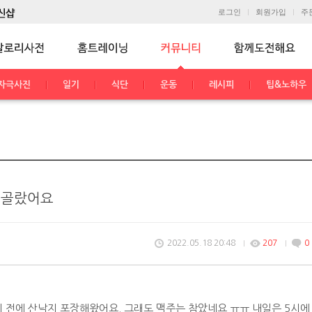
로그인
회원가입
주
자극사진
일기
식단
운동
레시피
팁&노하우
 골랐어요
2022.05.18 20:48
207
0
기 전에 산낙지 포장해왔어요. 그래도 맥주는 참았네요 ㅠㅠ 내일은 5시에