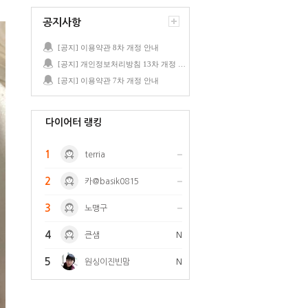
공지사항
[공지] 이용약관 8차 개정 안내
[공지] 개인정보처리방침 13차 개정 안내
[공지] 이용약관 7차 개정 안내
다이어터 랭킹
1
terria
2
카@basik0815
3
노맹구
4
큰샘
N
5
원싱이진빈맘
N