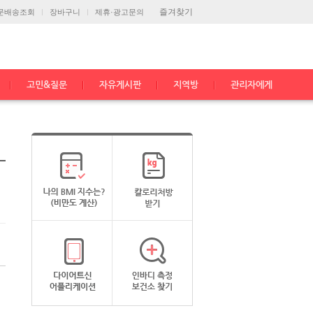
즐겨찾기
문배송조회
장바구니
제휴·광고문의
고민&질문
자유게시판
지역방
관리자에게