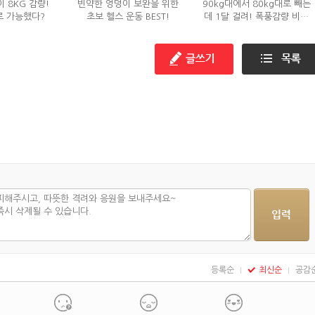
 8KG 감량!
빈약한 엉덩이 보완을 위한
90kg대에서 80kg대로 빼는
로 가능했다?
초보 헬스 운동 BEST!
데 1달 걸려! 폭풍감량 비결
공개?
등록순
최신순
공감