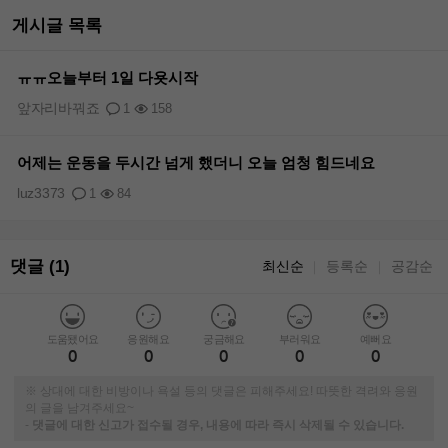
게시글 목록
ㅠㅠ오늘부터 1일 다욧시작
앞자리바꿔죠
1
158
어제는 운동을 두시간 넘게 했더니 오늘 엄청 힘드네요
luz3373
1
84
댓글 (1)
최신순
등록순
공감순
｜
｜
도움됐어요
응원해요
궁금해요
부러워요
예뻐요
0
0
0
0
0
※ 상대에 대한 비방이나 욕설 등의 댓글은 피해주세요! 따뜻한 격려와 응원
의 글을 남겨주세요~
-
댓글에 대한 신고가 접수될 경우, 내용에 따라 즉시 삭제될 수 있습니다.