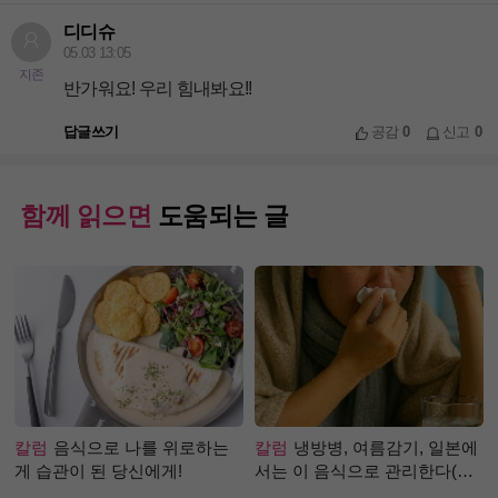
디디슈
05.03 13:05
지존
반가워요! 우리 힘내봐요!!
답글쓰기
공감
0
신고
0
함께 읽으면
도움되는 글
칼럼
음식으로 나를 위로하는
칼럼
냉방병, 여름감기, 일본에
게 습관이 된 당신에게!
서는 이 음식으로 관리한다(생
강즙 진저샷)