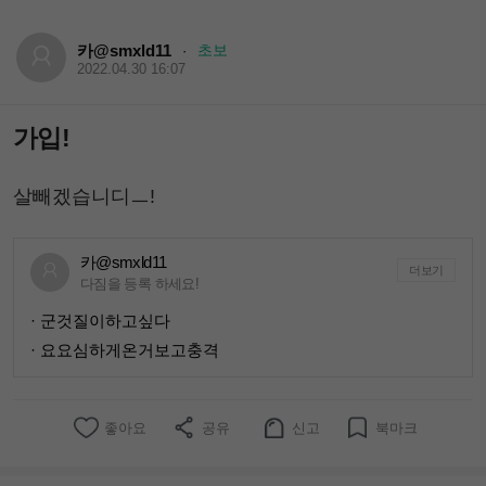
카@smxld11
초보
·
2022.04.30 16:07
가입!
살빼겠습니디ㅡ!
카@smxld11
더보기
다짐을 등록 하세요!
· 군것질이하고싶다
· 요요심하게온거보고충격
좋아요
공유
신고
북마크