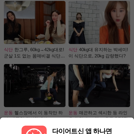
식단
한그루, 60kg→42kg대로!
식단
40kg대 유지하는 박세미!
군살 1도 없는 몸매비결 식단
이 식단으로, 20kg 감량했다?
은?
운동
헬스장에서 이 동작만 하
운동
매끈하고 섹시한 등 라인
면, 애플힙 완성?! -2탄-
을 위한 초보 헬스 운동 BEST!
다이어트신 앱 하나면