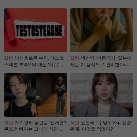
칼럼
남성호르몬 수치, 테스토
칼럼
냉방병, 여름감기, 일본에
스테론 부족? 약 대신 '이것'으
서는 이 음식으로 관리한다(생
로 극복 (진저샷 루틴)
강즙 진저샷)
식단
자기관리 끝판왕 '진서연'!
식단
윤은혜 1주일에 3kg 감량
무조건 빠지는 그녀의 식단 정
위해, 이것들 먹었다?
체는?