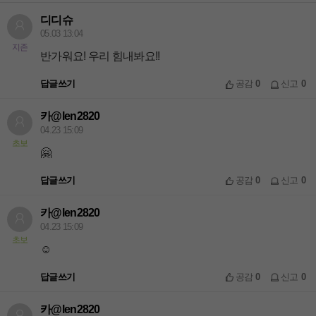
디디슈
05.03 13:04
지존
반가워요! 우리 힘내봐요!!
답글쓰기
공감
0
신고
0
카@len2820
04.23 15:09
초보
🤗
답글쓰기
공감
0
신고
0
카@len2820
04.23 15:09
초보
☺️
답글쓰기
공감
0
신고
0
카@len2820