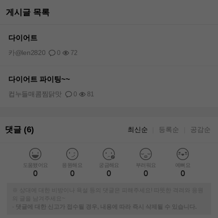
게시글 목록
다이어트
카@len2820
0
72
다이어트 파이팅~~
컵누들매콤찜닭맛
0
81
댓글 (6)
최신순
등록순
공감순
｜
｜
도움됐어요
응원해요
궁금해요
부러워요
예뻐요
0
0
0
0
0
※ 상대에 대한 비방이나 욕설 등의 댓글은 피해주세요! 따뜻한 격려와 응원
의 글을 남겨주세요~
-
댓글에 대한 신고가 접수될 경우, 내용에 따라 즉시 삭제될 수 있습니다.