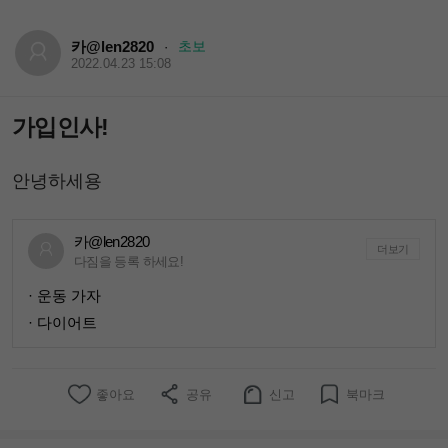
카@len2820
초보
·
2022.04.23 15:08
가입인사!
안녕하세용
카@len2820
더보기
다짐을 등록 하세요!
· 운동 가자
· 다이어트
좋아요
공유
신고
북마크