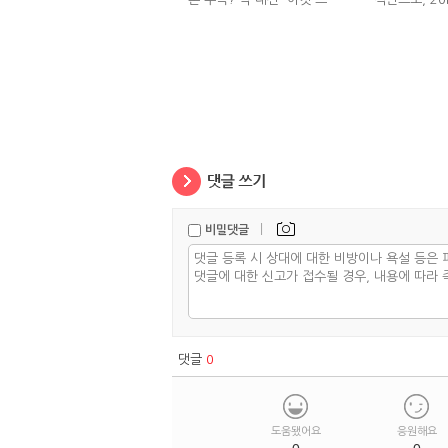
극복 (진저샷 루틴)
|
비밀댓글
댓글
0
도움됐어요
응원해요