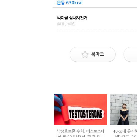
운동 630kcal
싸이클 실내자전거
(보통, 90분)
북마크
남성호르몬 수치, 테스토스테
40kg대 유지
론 부족? 약 대신 '이것'으로
식단으로, 20