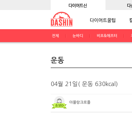
전체
눈바디
비포&애프터
운동
04월 21일( 운동 630kcal)
아몰랑크로플