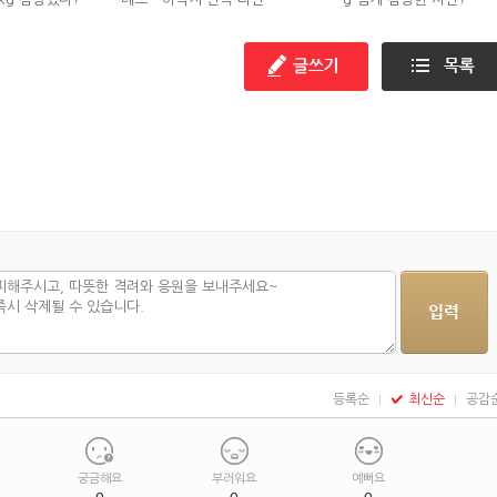
들기편
등록순
최신순
공감
궁금해요
부러워요
예뻐요