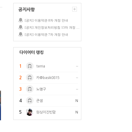
공지사항
[공지] 이용약관 8차 개정 안내
[공지] 개인정보처리방침 13차 개정 안내
[공지] 이용약관 7차 개정 안내
다이어터 랭킹
1
terria
2
카@basik0815
3
노맹구
4
큰샘
N
5
원싱이진빈맘
N