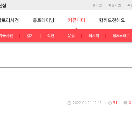
로그인
회원가입
주
자극사진
일기
식단
운동
레시피
팁&노하우
2022.04.21 12:13
51
0