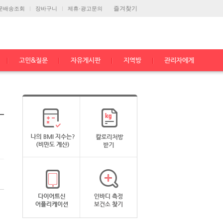
즐겨찾기
문배송조회
장바구니
제휴·광고문의
고민&질문
자유게시판
지역방
관리자에게