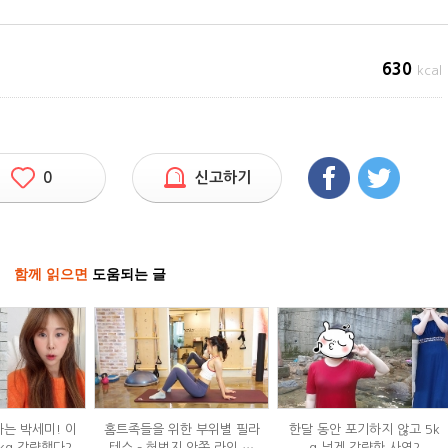
630
kcal
0
신고하기
함께 읽으면
도움되는 글
하는 박세미! 이
홈트족들을 위한 부위별 필라
한달 동안 포기하지 않고 5k
kg 감량했다?
테스 – 허벅지 안쪽 라인 만
g 넘게 감량한 사연?