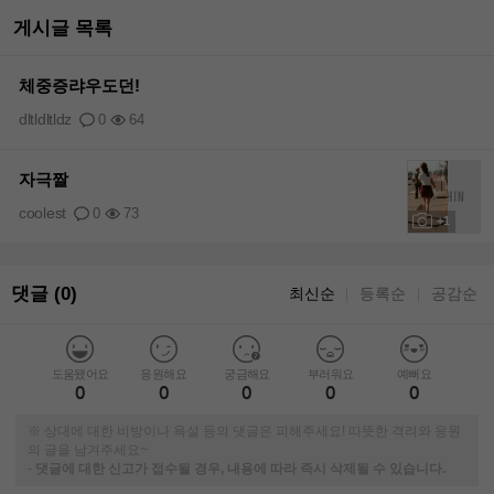
게시글 목록
체중증랴우도던!
dltldltldz
0
64
자극짤
coolest
0
73
+1
댓글 (0)
최신순
등록순
공감순
｜
｜
도움됐어요
응원해요
궁금해요
부러워요
예뻐요
0
0
0
0
0
※ 상대에 대한 비방이나 욕설 등의 댓글은 피해주세요! 따뜻한 격려와 응원
의 글을 남겨주세요~
-
댓글에 대한 신고가 접수될 경우, 내용에 따라 즉시 삭제될 수 있습니다.