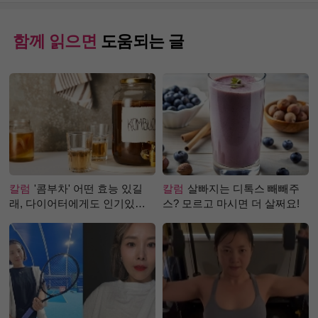
함께 읽으면
도움되는 글
칼럼
'콤부차' 어떤 효능 있길
칼럼
살빠지는 디톡스 빼빼주
래, 다이어터에게도 인기있는
스? 모르고 마시면 더 살쩌요!
걸까?