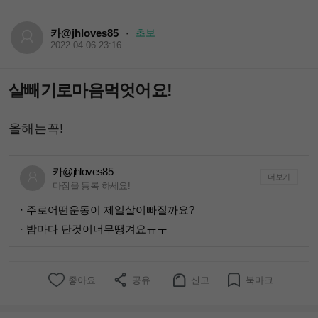
카@jhloves85
초보
·
2022.04.06 23:16
살빼기로마음먹엇어요!
올해는꼭!
카@jhloves85
더보기
다짐을 등록 하세요!
· 주로어떤운동이 제일살이빠질까요?
· 밤마다 단것이너무땡겨요ㅠㅜ
좋아요
공유
신고
북마크