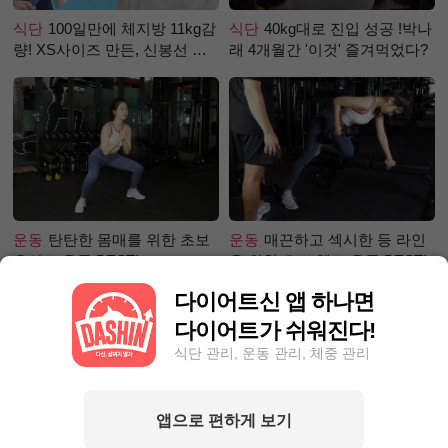
식단
100일만에 체지방 11kg감
식단
40kg대로 진입 성공 !박나
량! XS사이즈 만든, 신봉선 식
래 4개월간 '이것' 즐겨먹었다?
단은?
운동
탄탄한 몸매를 위한 초보
운동
매끈하고 섹시한 등 라인
유산소 운동 BEST!
을 위한 초보 헬스 운동 BEST!
다이어트신 앱 하나면
다이어트가 쉬워진다!
식단 관리, 운동 관리, 체중 관리
앱으로 편하게 보기