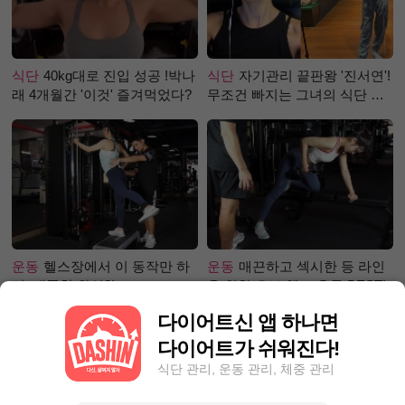
식단
40kg대로 진입 성공 !박나
식단
자기관리 끝판왕 '진서연'!
래 4개월간 '이것' 즐겨먹었다?
무조건 빠지는 그녀의 식단 정
체는?
운동
헬스장에서 이 동작만 하
운동
매끈하고 섹시한 등 라인
면, 애플힙 완성?!
을 위한 초보 헬스 운동 BEST!
다이어트신 앱 하나면
다이어트가 쉬워진다!
식단 관리, 운동 관리, 체중 관리