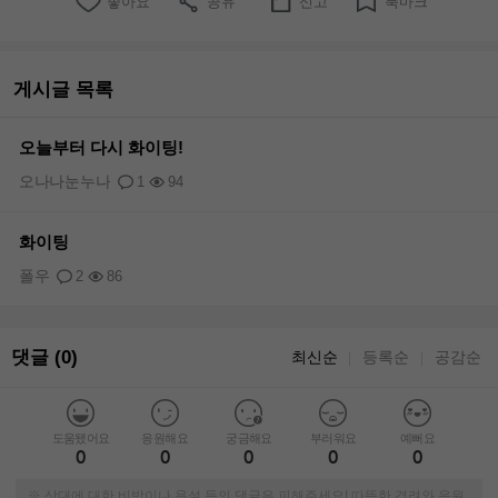
좋아요
공유
신고
북마크
게시글 목록
오늘부터 다시 화이팅!
오나나눈누나
1
94
화이팅
폴우
2
86
댓글 (0)
최신순
등록순
공감순
｜
｜
도움됐어요
응원해요
궁금해요
부러워요
예뻐요
0
0
0
0
0
※ 상대에 대한 비방이나 욕설 등의 댓글은 피해주세요! 따뜻한 격려와 응원