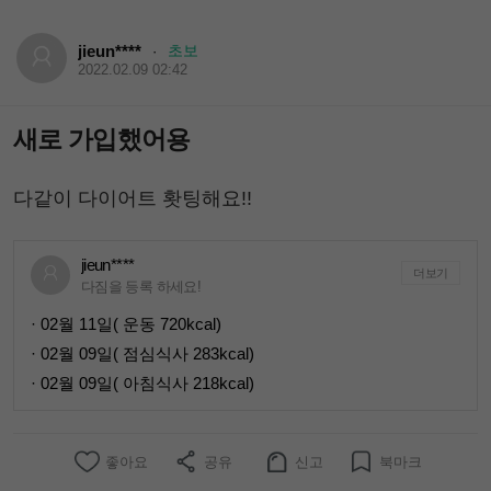
jieun****
초보
·
2022.02.09 02:42
새로 가입했어용
다같이 다이어트 홧팅해요!!
jieun****
더보기
다짐을 등록 하세요!
· 02월 11일( 운동 720kcal)
· 02월 09일( 점심식사 283kcal)
· 02월 09일( 아침식사 218kcal)
좋아요
공유
신고
북마크