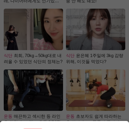
래, 다이어터에게도 인기있는
충 안 해도 돼요!
걸까?
식단
최희, 70kg→50kg대로 내
식단
윤은혜 1주일에 3kg 감량
려올 수 있었던 식단의 정체는?
위해, 이것들 먹었다?
운동
매끈하고 섹시한 등 라인
운동
초보자도 쉽게 따라하는
을 위한 초보 헬스 운동 BEST!
홈 필라테스 - 폼롤러 종아리 알
빼기 편