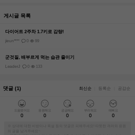
게시글 목록
다이어트 2주차 1.7키로 감량!
jieun****
0
99
군것질, 배부르게 먹는 습관 줄이기
LeaderJ
0
133
댓글 (1)
최신순
등록순
공감순
｜
｜
도움됐어요
응원해요
궁금해요
부러워요
예뻐요
0
0
0
0
0
※ 상대에 대한 비방이나 욕설 등의 댓글은 피해주세요! 따뜻한 격려와 응원
의 글을 남겨주세요~