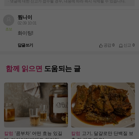
-
댓글에 대한 신고가 접수될 경우, 내용에 따라 즉시 삭제될 수 있습니다.
찜니이
02.09 10:01
초보
화이팅!
답글쓰기
공감
0
신고
0
함께 읽으면
도움되는 글
칼럼
'콤부차' 어떤 효능 있길
칼럼
고기, 달걀로만 단백질 보