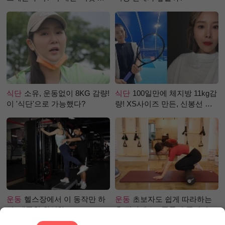
로 극복 (진저샷 루틴)
식단
소유, 운동없이 8KG 감량!
식단
100일만에 체지방 11kg감
이 '식단'으로 가능했다?
량! XS사이즈 만든, 신봉선 식
단은?
운동
헬스장에서 이 동작만 하
운동
초보자도 쉽게 따라하는
면, 애플힙 완성?!
홈 필라테스 - 폼롤러 종아리 알
빼기 편