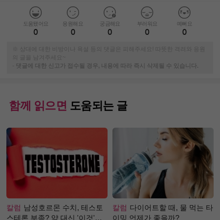
도움됐어요
응원해요
궁금해요
부러워요
예뻐요
0
0
0
0
0
※ 상대에 대한 비방이나 욕설 등의 댓글은 피해주세요! 따뜻한 격려와 응원
의 글을 남겨주세요~
-
댓글에 대한 신고가 접수될 경우, 내용에 따라 즉시 삭제될 수 있습니다.
함께 읽으면
도움되는 글
칼럼
남성호르몬 수치, 테스토
칼럼
다이어트할 때, 물 먹는 타
스테론 부족? 약 대신 '이것'으
이밍 언제가 좋을까?