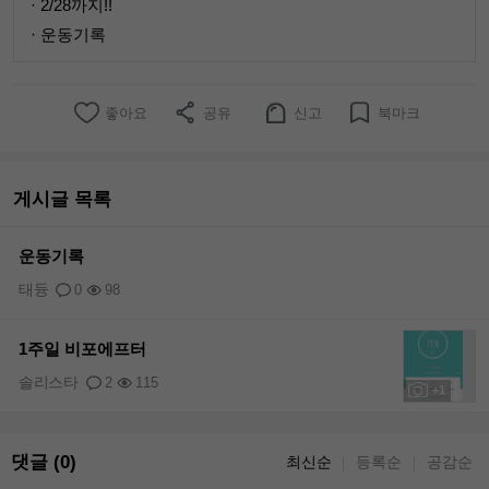
· 2/28까지!!
· 운동기록
좋아요
공유
신고
북마크
게시글 목록
운동기록
태듕
0
98
1주일 비포에프터
솔리스타
2
115
+1
댓글 (0)
최신순
등록순
공감순
｜
｜