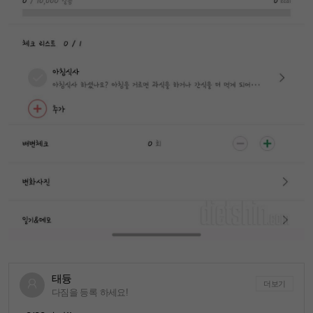
태듕
더보기
다짐을 등록 하세요!