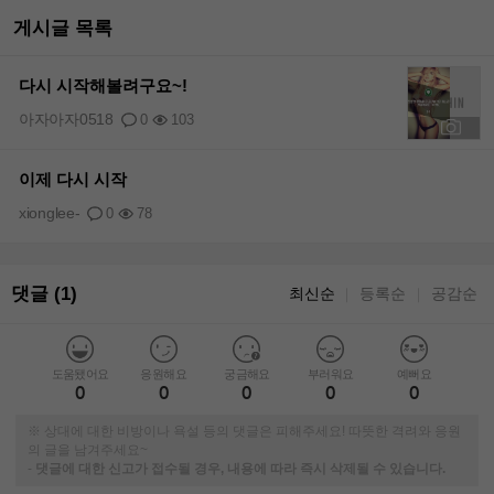
게시글 목록
다시 시작해볼려구요~!
아자아자0518
0
103
+1
이제 다시 시작
xionglee-
0
78
댓글 (1)
최신순
등록순
공감순
｜
｜
도움됐어요
응원해요
궁금해요
부러워요
예뻐요
0
0
0
0
0
※ 상대에 대한 비방이나 욕설 등의 댓글은 피해주세요! 따뜻한 격려와 응원
의 글을 남겨주세요~
-
댓글에 대한 신고가 접수될 경우, 내용에 따라 즉시 삭제될 수 있습니다.