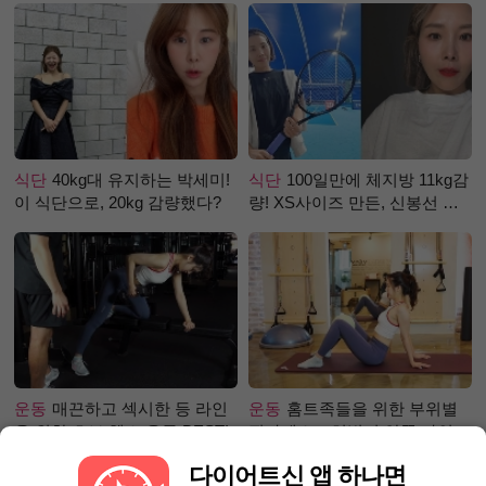
식단
40kg대 유지하는 박세미!
식단
100일만에 체지방 11kg감
이 식단으로, 20kg 감량했다?
량! XS사이즈 만든, 신봉선 식
단은?
운동
매끈하고 섹시한 등 라인
운동
홈트족들을 위한 부위별
을 위한 초보 헬스 운동 BEST!
필라테스 – 허벅지 안쪽 라인
만들기편
다이어트신 앱 하나면