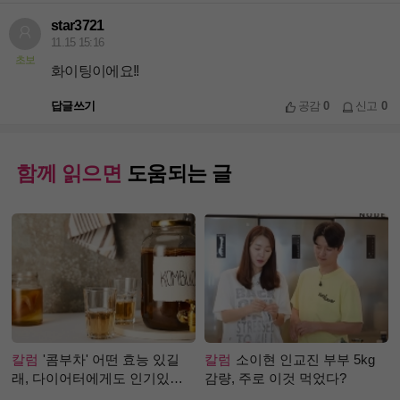
star3721
11.15 15:16
초보
화이팅이에요!!
답글쓰기
공감
0
신고
0
함께 읽으면
도움되는 글
칼럼
'콤부차' 어떤 효능 있길
칼럼
소이현 인교진 부부 5kg
래, 다이어터에게도 인기있는
감량, 주로 이것 먹었다?
걸까?