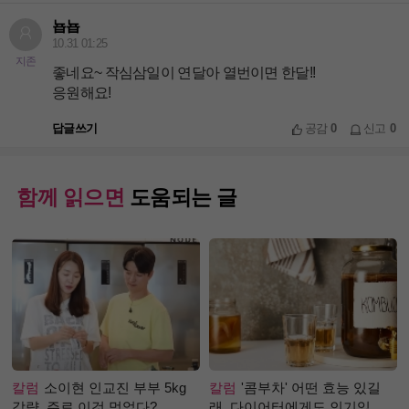
뇹뇹
10.31 01:25
지존
좋네요~ 작심삼일이 연달아 열번이면 한달!!
응원해요!
답글쓰기
공감
0
신고
0
함께 읽으면
도움되는 글
칼럼
소이현 인교진 부부 5kg
칼럼
'콤부차' 어떤 효능 있길
감량, 주로 이것 먹었다?
래, 다이어터에게도 인기있는