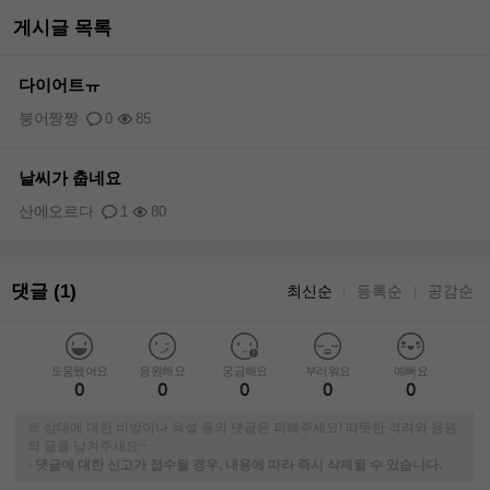
게시글 목록
다이어트ㅠ
붕어짱짱
0
85
날씨가 춥네요
산에오르다
1
80
댓글 (1)
최신순
등록순
공감순
｜
｜
도움됐어요
응원해요
궁금해요
부러워요
예뻐요
0
0
0
0
0
※ 상대에 대한 비방이나 욕설 등의 댓글은 피해주세요! 따뜻한 격려와 응원
의 글을 남겨주세요~
-
댓글에 대한 신고가 접수될 경우, 내용에 따라 즉시 삭제될 수 있습니다.