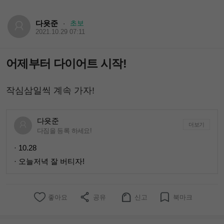
다욧준
초보
·
2021.10.29 07:11
어제부터 다이어트 시작!
작심삼일씩 계속 가자!
다욧준
더보기
다짐을 등록 하세요!
· 10.28
· 오늘저녁 잘 버티자!
좋아요
공유
신고
북마크