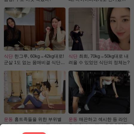
걸까?
식단
한그루, 60kg→42kg대로!
식단
최희, 70kg→50kg대로 내
군살 1도 없는 몸매비결 식단
려올 수 있었던 식단의 정체는?
은?
운동
홈트족들을 위한 부위별
운동
매끈하고 섹시한 등 라인
필라테스 – 허벅지 안쪽 라인
을 위한 초보 헬스 운동 BEST!
만들기편