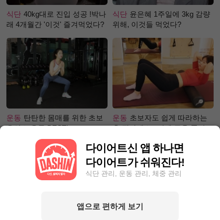
식단
40kg대로 진입 성공 !박나
식단
윤은혜 1주일에 3kg 감량
래 4개월간 '이것' 즐겨먹었다?
위해, 이것들 먹었다?
운동
탄탄한 몸매를 위한 초보
운동
초보자도 쉽게 따라하는
유산소 운동 BEST!
홈 필라테스 –어깨 근육 풀어주
기 편
다이어트신 앱 하나면
다이어트가 쉬워진다!
식단 관리, 운동 관리, 체중 관리
앱으로 편하게 보기