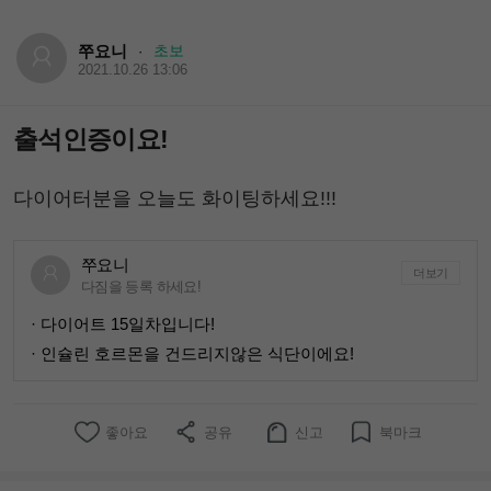
쭈요니
초보
·
2021.10.26 13:06
출석인증이요!
다이어터분을 오늘도 화이팅하세요!!!
쭈요니
더보기
다짐을 등록 하세요!
· 다이어트 15일차입니다!
· 인슐린 호르몬을 건드리지않은 식단이에요!
좋아요
공유
신고
북마크