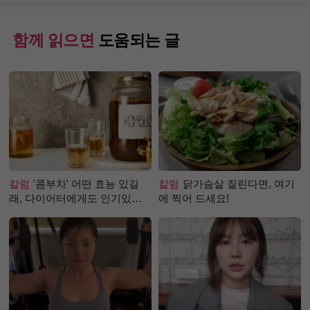
함께 읽으면
도움되는 글
칼럼
'콤부차' 어떤 효능 있길
칼럼
닭가슴살 질린다면, 여기
래, 다이어터에게도 인기있는
에 찍어 드세요!
걸까?