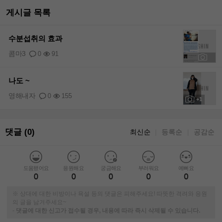
게시글 목록
수분섭취의 효과
콤마3
0
91
+2
나도 ~
영해내자
0
155
+1
댓글 (0)
최신순
등록순
공감순
｜
｜
도움됐어요
응원해요
궁금해요
부러워요
예뻐요
0
0
0
0
0
※ 상대에 대한 비방이나 욕설 등의 댓글은 피해주세요! 따뜻한 격려와 응원
의 글을 남겨주세요~
-
댓글에 대한 신고가 접수될 경우, 내용에 따라 즉시 삭제될 수 있습니다.