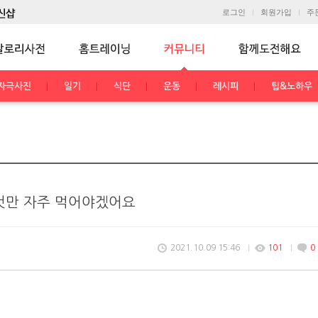
로그인
회원가입
주
자극사진
일기
식단
운동
레시피
팁&노하우
것만 자주 먹어야겠어요
2021.10.09 15:46
101
0