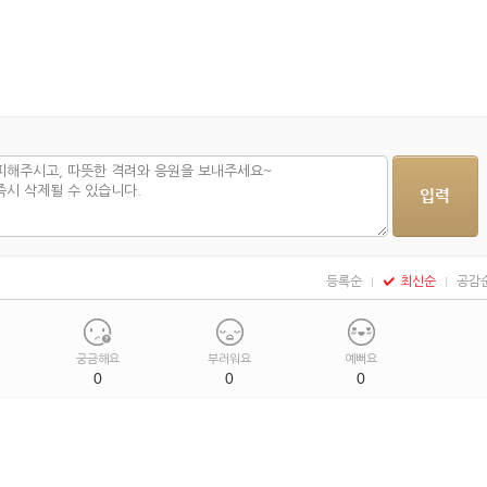
등록순
최신순
공감
궁금해요
부러워요
예뻐요
0
0
0