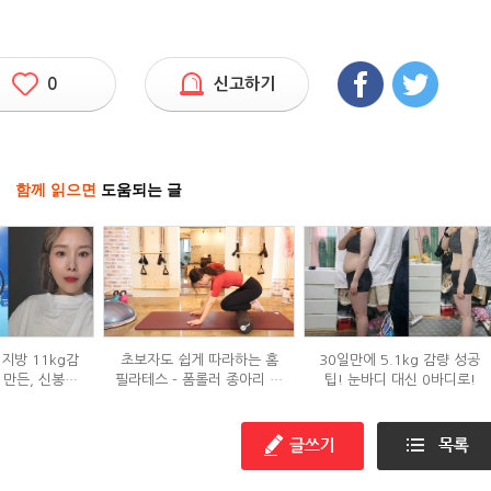
0
신고하기
함께 읽으면
도움되는 글
지방 11kg감
초보자도 쉽게 따라하는 홈
30일만에 5.1kg 감량 성공
 만든, 신봉선
필라테스 - 폼롤러 종아리 알
팁! 눈바디 대신 0바디로!
은?
빼기 편