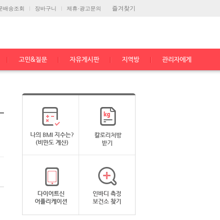
즐겨찾기
문배송조회
장바구니
제휴·광고문의
고민&질문
자유게시판
지역방
관리자에게