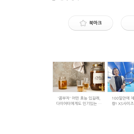
북마크
'콤부차' 어떤 효능 있길래,
100일만에 체
다이어터에게도 인기있는 걸
량! XS사이즈
까?
식단