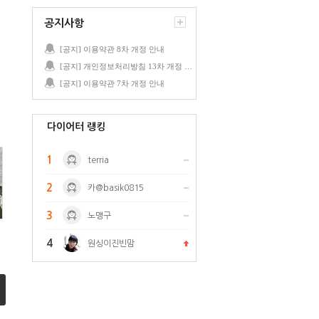
공지사항
[공지] 이용약관 8차 개정 안내
[공지] 개인정보처리방침 13차 개정 안내
[공지] 이용약관 7차 개정 안내
다이어터 랭킹
1
terria
2
카@basik0815
3
노맹구
4
원싱이진빈맘