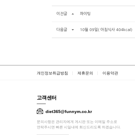
이전글
파이팅
다음글
10월 09일( 아침식사 404kcal)
개인정보취급방침
제휴문의
이용약관
고객센터
diet365@funnym.co.kr
문의사항은 관리자에게 게시판 또는 이메일 주소로
연락주시면 빠른 시일내에 회신드리도록 하겠습니다.