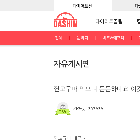
전체
눈바디
비포&애프터
자유게시판
찐고구마 먹으니 든든하네요 이
카@syj1357939
찐고규마 내 픽~