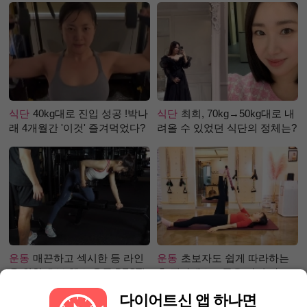
식단
40kg대로 진입 성공 !박나
식단
최희, 70kg→50kg대로 내
래 4개월간 '이것' 즐겨먹었다?
려올 수 있었던 식단의 정체는?
운동
매끈하고 섹시한 등 라인
운동
초보자도 쉽게 따라하는
을 위한 초보 헬스 운동 BEST!
홈 필라테스 – 곧은 다리 라인
만들기 편
다이어트신 앱 하나면