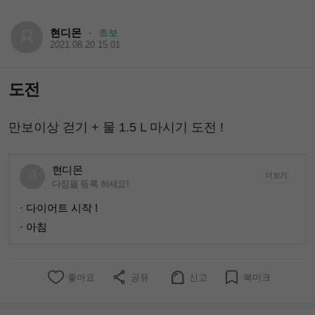
현디몬
초보
·
2021.08.20 15:01
도전
만보이상 걷기 + 물 1.5 L 마시기 도전 !
현디몬
더보기
다짐을 등록 하세요!
· 다이어트 시작 !
· 아침
좋아요
공유
신고
북마크