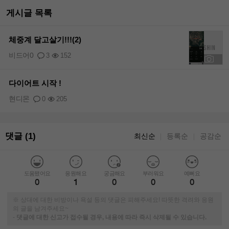
게시글 목록
체중계 달고살기!!!(2)
비드어0
3
152
+5
다이어트 시작 !
현디몬
0
205
댓글 (1)
최신순
등록순
공감순
｜
｜
도움됐어요
응원해요
궁금해요
부러워요
예뻐요
0
1
0
0
0
※ 상대에 대한 비방이나 욕설 등의 댓글은 피해주세요! 따뜻한 격려와 응원
의 글을 남겨주세요~
-
댓글에 대한 신고가 접수될 경우, 내용에 따라 즉시 삭제될 수 있습니다.