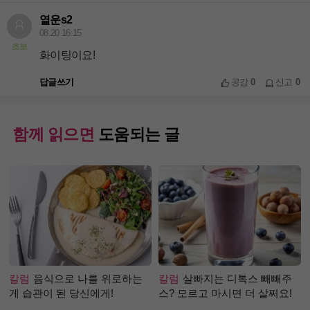
열운s2
08.20 16:15
초보
화이팅이요!
답글쓰기
공감
0
신고
0
함께 읽으면
도움되는 글
칼럼
음식으로 나를 위로하는
칼럼
살빠지는 디톡스 빼빼주
게 습관이 된 당신에게!
스? 모르고 마시면 더 살쩌요!