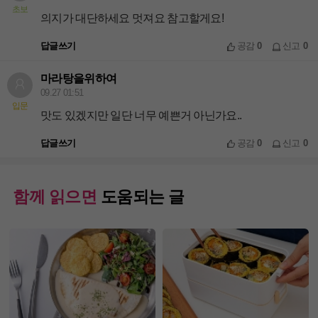
초보
의지가 대단하세요 멋져요 참고할게요!
답글쓰기
공감
0
신고
0
마라탕을위하여
09.27 01:51
입문
맛도 있겠지만 일단 너무 예쁜거 아닌가요..
답글쓰기
공감
0
신고
0
함께 읽으면
도움되는 글