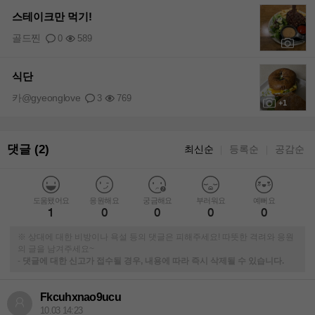
스테이크만 먹기!
골드찐
0
589
+2
식단
카@gyeonglove
3
769
+1
댓글 (2)
최신순
등록순
공감순
｜
｜
도움됐어요
응원해요
궁금해요
부러워요
예뻐요
1
0
0
0
0
※ 상대에 대한 비방이나 욕설 등의 댓글은 피해주세요! 따뜻한 격려와 응원
의 글을 남겨주세요~
-
댓글에 대한 신고가 접수될 경우, 내용에 따라 즉시 삭제될 수 있습니다.
Fkcuhxnao9ucu
10.03 14:23