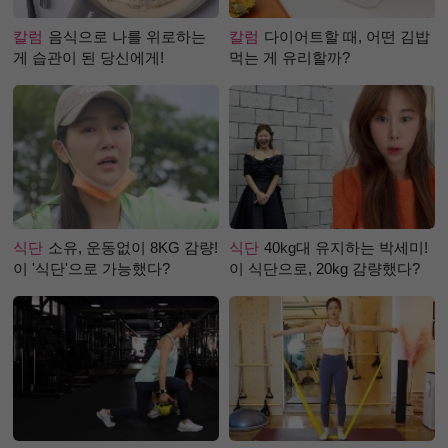
칼럼
음식으로 나를 위로하는
칼럼
다이어트할 때, 어떤 김밥
게 습관이 된 당신에게!
먹는 게 유리할까?
식단
소유, 운동없이 8KG 감량!
식단
40kg대 유지하는 박세미!
이 '식단'으로 가능했다?
이 식단으로, 20kg 감량했다?