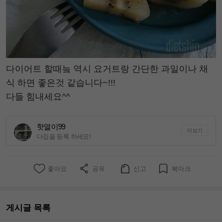
다이어트 할때늨 역시 요거트랑 간단한 과일이나 채
식 하면 좋은것 같습니다~!!!
다들 힘내세요^^
핫열이99
더보기
다짐을 등록 하세요!
좋아요
공유
신고
북마크
게시글 목록