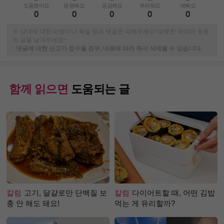
도움됐어요
응원해요
궁금해요
부러워요
예뻐요
0
0
0
0
0
※ 상대에 대한 비방이나 욕설 등의 댓글은 피해주세요! 따뜻한 격려와 응원
의 글을 남겨주세요~
-
댓글에 대한 신고가 접수될 경우, 내용에 따라 즉시 삭제될 수 있습니다.
함께 읽으면
도움되는 글
칼럼
고기, 달걀로만 단백질 보
칼럼
다이어트할 때, 어떤 김밥
충 안 해도 돼요!
먹는 게 유리할까?