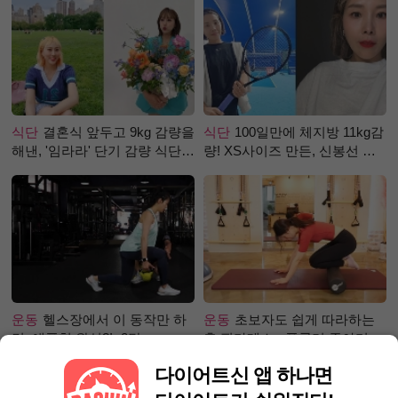
식단
결혼식 앞두고 9kg 감량을
식단
100일만에 체지방 11kg감
해낸, '임라라' 단기 감량 식단
량! XS사이즈 만든, 신봉선 식
은?
단은?
운동
헬스장에서 이 동작만 하
운동
초보자도 쉽게 따라하는
면, 애플힙 완성?! -2탄-
홈 필라테스 - 폼롤러 종아리 알
빼기 편
다이어트신 앱 하나면