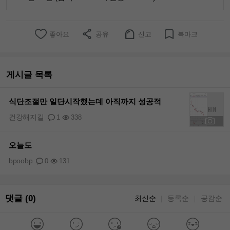
좋아요
공유
신고
북마크
게시글 목록
식단조절만 일단시작했는데 아직까지 성공적
건강해지길
1
338
+1
오늘도
bpoobp
0
131
댓글 (0)
최신순
등록순
공감순
｜
｜