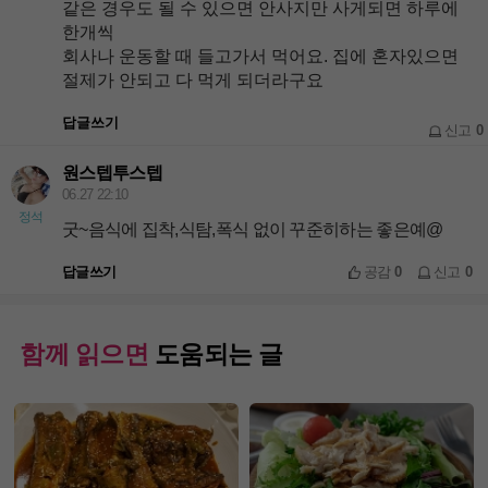
같은 경우도 될 수 있으면 안사지만 사게되면 하루에
한개씩
회사나 운동할 때 들고가서 먹어요. 집에 혼자있으면
절제가 안되고 다 먹게 되더라구요
답글쓰기
신고
0
원스텝투스텝
06.27 22:10
정석
굿~음식에 집착,식탐,폭식 없이 꾸준히하는 좋은예@
답글쓰기
공감
0
신고
0
함께 읽으면
도움되는 글