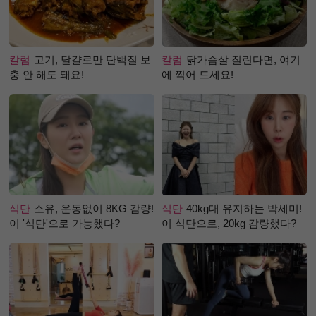
칼럼
고기, 달걀로만 단백질 보
칼럼
닭가슴살 질린다면, 여기
충 안 해도 돼요!
에 찍어 드세요!
식단
소유, 운동없이 8KG 감량!
식단
40kg대 유지하는 박세미!
이 '식단'으로 가능했다?
이 식단으로, 20kg 감량했다?