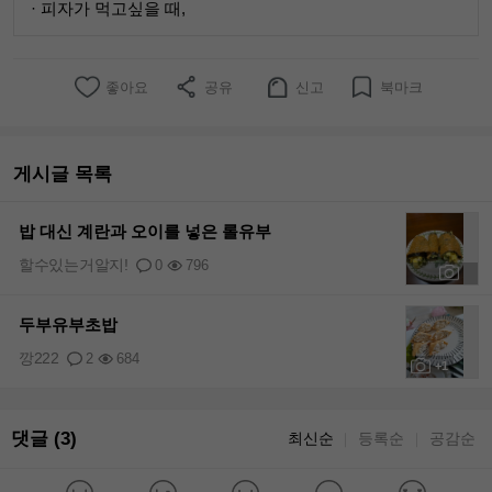
· 피자가 먹고싶을 때,
좋아요
공유
신고
북마크
게시글 목록
밥 대신 계란과 오이를 넣은 롤유부
할수있는거알지!
0
796
+2
두부유부초밥
깡222
2
684
+1
댓글 (3)
최신순
등록순
공감순
｜
｜