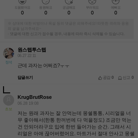
도움됐어요
응원해요
궁금해요
부러워요
예뻐요
0
0
0
0
0
※ 상대에 대한 비방이나 욕설 등의 댓글은 피해주세요! 따뜻한 격려와 응원
의 글을 남겨주세요~
-
댓글에 대한 신고가 접수될 경우, 내용에 따라 즉시 삭제될 수 있습니다.
원스텝투스텝
06.27 22:11
정석
근데 과자는 어쩌죠?ㅜㅜ
답글쓰기
공감
0
신고
0
KrugBrutRose
06.28 19:08
초보
저는 원래 과자는 잘 안먹는데 몽쉘통통, 시리얼을 너
무 좋아해서(한통 한꺼번에 다 먹을정도) 조금만 먹는
건 안되더라구요 입에 한번 들어가는 순간. 그래서 시
리얼은 아애 끊어버렸어요. 마트가서 절대 안사고 몽쉘