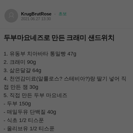
KrugBrutRose
초보
·
2021.06.27 13:30
두부마요네즈로 만든 크래미 샌드위치
1. 유동부 치아바타 통밀빵 47g
2. 크래미 90g
3. 삶은달걀 64g
4. 천연감미료(알룰로스? 스테비아?)랑 딸기 넣어 직
접 만든 잼 30g
5. 직접 만든 두부 마요네즈
- 두부 150g
- 매일두유 단백질 40g
- 식초 1/2 티스푼
- 올리브유 1/2 티스푼